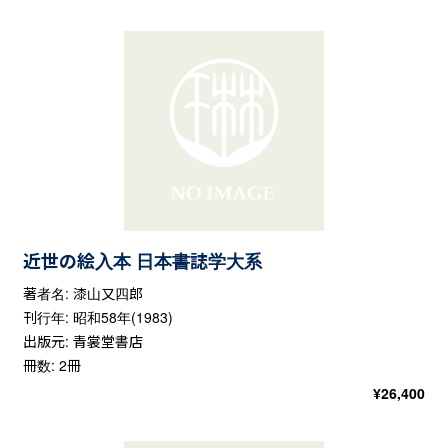
近世の絵入本 日本書誌学大系
著者名: 漆山又四郎
刊行年: 昭和58年(1983)
出版元: 青裳堂書店
冊数: 2冊
¥
26,400