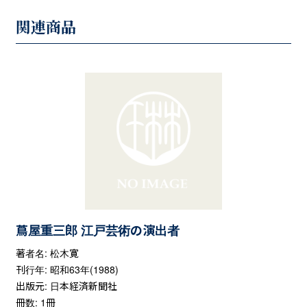
関連商品
蔦屋重三郎 江戸芸術の演出者
著者名: 松木寛
刊行年: 昭和63年(1988)
出版元: 日本経済新聞社
冊数: 1冊