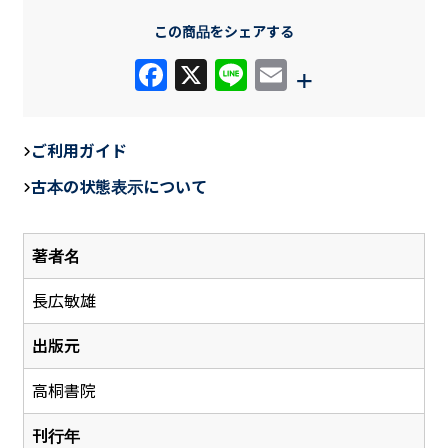
この商品をシェアする
F
X
Li
E
+
a
n
m
c
e
ail
ご利用ガイド
e
古本の状態表示について
b
o
著者名
o
k
長広敏雄
出版元
高桐書院
刊行年