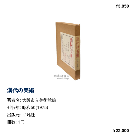
¥
3,850
漢代の美術
著者名: 大阪市立美術館編
刊行年: 昭和50(1975)
出版元: 平凡社
冊数: 1冊
¥
22,000