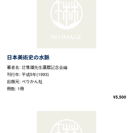
日本美術史の水脈
著者名: 辻惟雄先生還暦記念会編
刊行年: 平成5年(1993)
出版元: ぺりかん社
冊数: 1冊
¥
5,500