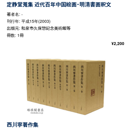
定静堂蒐集 近代百年中国絵画・明清書画釈文
著者名: -
刊行年: 平成15年(2003)
出版元: 和泉市久保惣記念美術館等
冊数: 1冊
¥
2,200
西川寧著作集