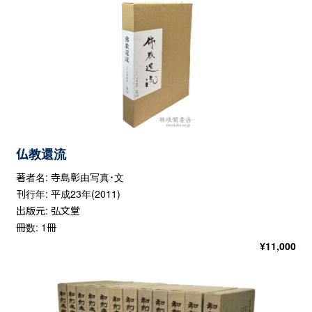
仏教還流
著者名: 寺島彰由写真・文
刊行年: 平成23年(2011)
出版元: 弘文堂
冊数: 1冊
¥
11,000