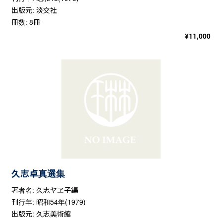
出版元: 淡交社
冊数: 8冊
¥
11,000
久志卓真選集
著者名: 久志ヤヱ子編
刊行年: 昭和54年(1979)
出版元: 久志美術館