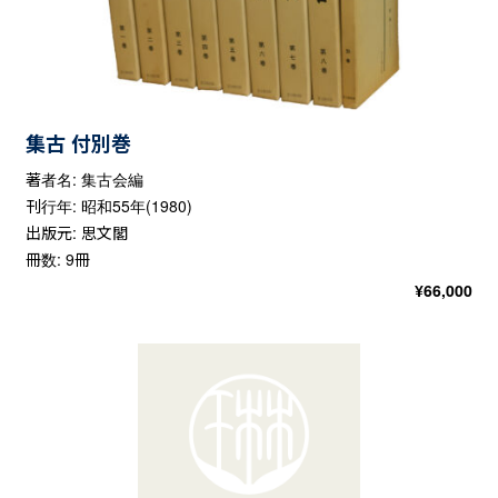
集古 付別巻
著者名: 集古会編
刊行年: 昭和55年(1980)
出版元: 思文閣
冊数: 9冊
¥
66,000