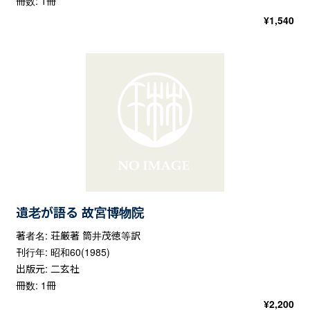
冊数: 1冊
¥
1,540
遺老が語る 故宮博物院
著者名: 荘厳著 筒井茂徳等訳
刊行年: 昭和60(1985)
出版元: 二玄社
冊数: 1冊
¥
2,200