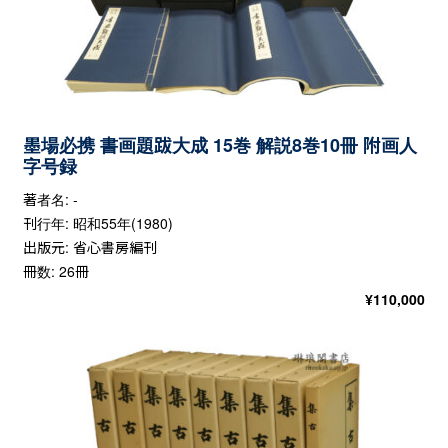
墨場必携 書画題跋大成 15巻 解説8巻10冊 附画人
字号録
著者名: -
刊行年: 昭和55年(1980)
出版元: 省心書房編刊
冊数: 26冊
¥
110,000