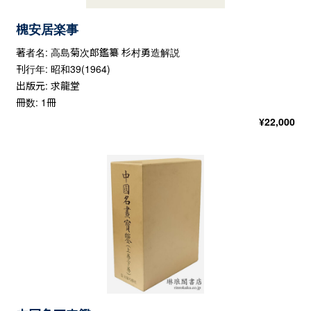
槐安居楽事
著者名: 高島菊次郎鑑纂 杉村勇造解説
刊行年: 昭和39(1964)
出版元: 求龍堂
冊数: 1冊
¥
22,000