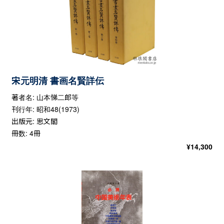
宋元明清 書画名賢詳伝
著者名: 山本悌二郎等
刊行年: 昭和48(1973)
出版元: 思文閣
冊数: 4冊
¥
14,300