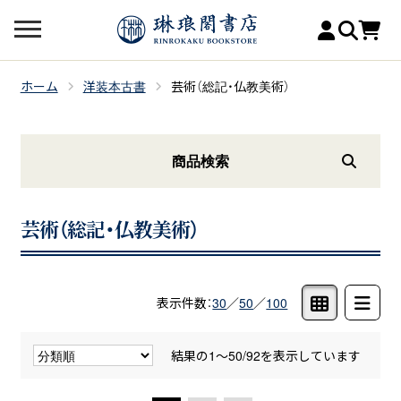
ホーム
洋装本古書
芸術（総記・仏教美術）
商品検索
芸術（総記・仏教美術）
表示件数：
30
／
50
／
100
結果の1～50/92を表示しています