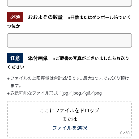
必須
おおよその数量
※冊数またはダンボール箱でいく
つ位か
任意
添付画像
※ご蔵書の写真がございましたらお送り
ください
ファイルの上限容量は合計2MBです。最大3つまでお送り頂け
ます。
送信可能なファイル形式 ： jpg／jpeg／gif／png
ここにファイルをドロップ
または
ファイルを選択
0
of 3