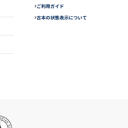
e
ご利用ガイド
b
古本の状態表示について
o
o
k