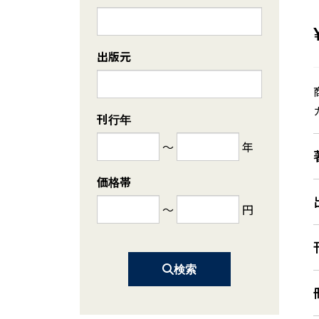
出版元
刊行年
～
年
価格帯
～
円
検索