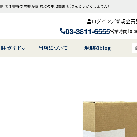
書、美術書等の古書販売・買取の琳琅閣書店（りんろうかくしょてん）
ログイン／新規会員
03-3811-6555
営業時間
9:
利用ガイド
当店について
琳琅閣blog