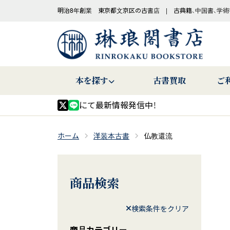
明治8年創業 東京都文京区の古書店 | 古典籍、中国書、学術
本を探す
古書買取
ご
にて最新情報発信中！
ホーム
洋装本古書
仏教還流
商品検索
検索条件をクリア
商品カテゴリー