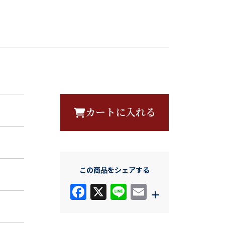
カートに入れる
この商品をシェアする
F
X
Li
E
+
a
n
m
c
e
ail