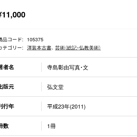
¥
11,000
商品コード:
105375
カテゴリー:
洋装本古書
、
芸術（総記・仏教美術）
著者名
寺島彰由写真・文
出版元
弘文堂
刊行年
平成23年(2011)
冊数
1冊