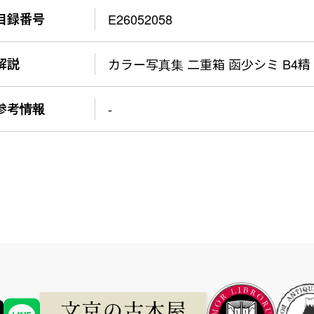
目録番号
E26052058
解説
カラー写真集 二重箱 函少シミ B4精
参考情報
-