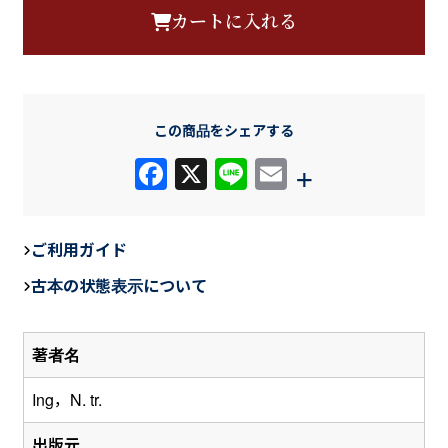
カートに入れる
この商品をシェアする
F
X
Li
E
+
a
n
m
c
e
ail
ご利用ガイド
e
古本の状態表示について
b
o
著者名
o
k
Ing，N. tr.
出版元