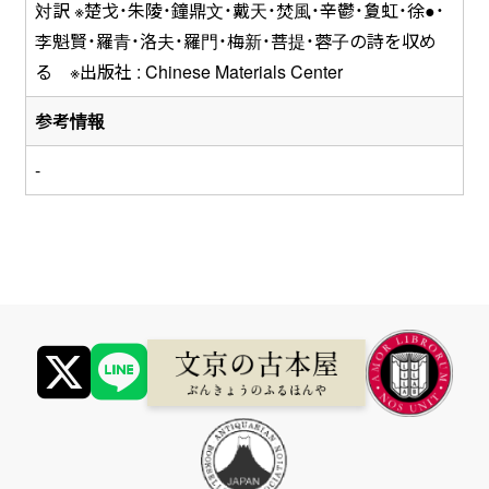
対訳 ※楚戈・朱陵・鐘鼎文・戴天・焚風・辛鬱・夐虹・徐●・
李魁賢・羅青・洛夫・羅門・梅新・菩提・蓉子の詩を収め
る ※出版社 : Chinese Materials Center
参考情報
-