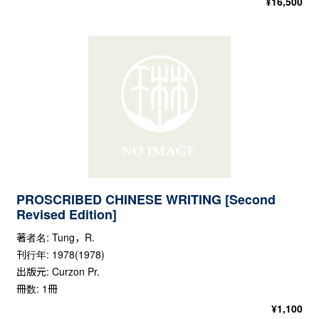
¥
16,500
PROSCRIBED CHINESE WRITING [Second
Revised Edition]
著者名: Tung，R.
刊行年: 1978(1978)
出版元: Curzon Pr.
冊数: 1冊
¥
1,100