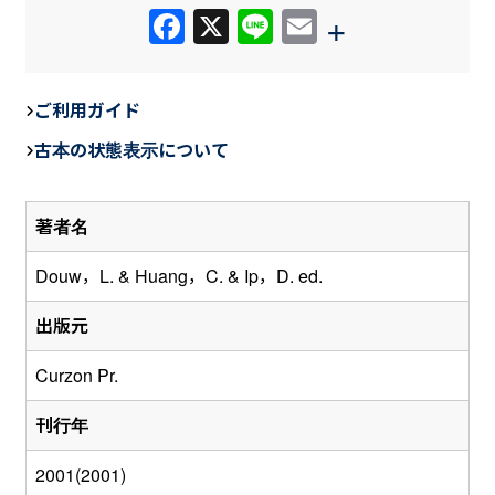
F
X
Li
E
+
a
n
m
c
e
ail
ご利用ガイド
e
古本の状態表示について
b
o
著者名
o
k
Douw，L. & Huang，C. & Ip，D. ed.
出版元
Curzon Pr.
刊行年
2001(2001)