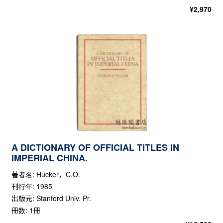
¥
2,970
A DICTIONARY OF OFFICIAL TITLES IN
IMPERIAL CHINA.
著者名: Hucker，C.O.
刊行年: 1985
出版元: Stanford Univ. Pr.
冊数: 1冊