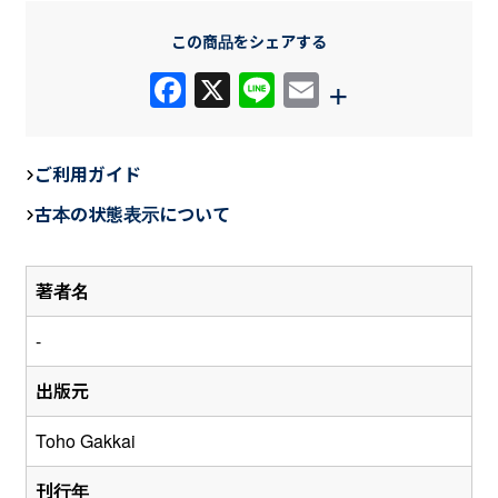
この商品をシェアする
F
X
Li
E
+
a
n
m
c
e
ail
ご利用ガイド
e
古本の状態表示について
b
o
著者名
o
k
-
出版元
Toho Gakkai
刊行年