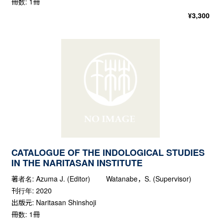
冊数: 1冊
¥
3,300
CATALOGUE OF THE INDOLOGICAL STUDIES
IN THE NARITASAN INSTITUTE
著者名: Azuma J. (Editor) Watanabe，S. (Supervisor)
刊行年: 2020
出版元: Naritasan Shinshoji
冊数: 1冊