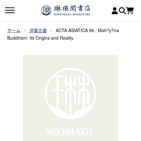
ホーム
洋書古書
ACTA ASIATICA 96 ; Mah?y?na
Buddhism: Its Origins and Reality.