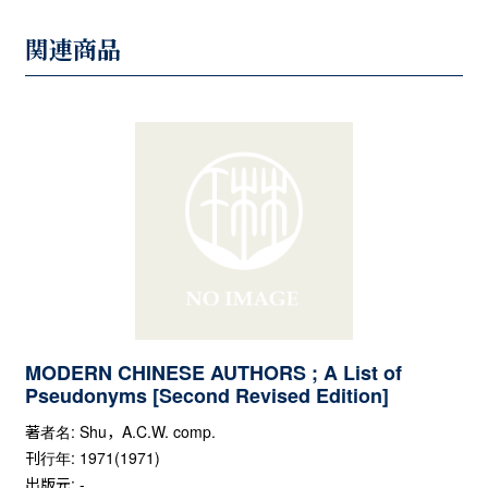
関連商品
MODERN CHINESE AUTHORS ; A List of
Pseudonyms [Second Revised Edition]
著者名: Shu，A.C.W. comp.
刊行年: 1971(1971)
出版元: -