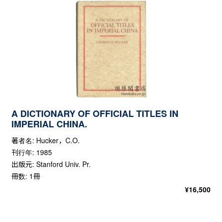
A DICTIONARY OF OFFICIAL TITLES IN
IMPERIAL CHINA.
著者名: Hucker，C.O.
刊行年: 1985
出版元: Stanford Univ. Pr.
冊数: 1冊
¥
16,500