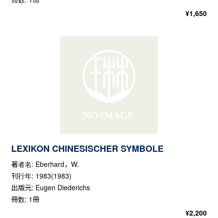
¥
1,650
LEXIKON CHINESISCHER SYMBOLE
著者名: Eberhard，W.
刊行年: 1983(1983)
出版元: Eugen Diederichs
冊数: 1冊
¥
2,200