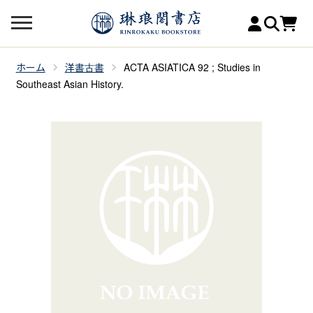
ホーム
洋書古書
ACTA ASIATICA 92 ; Studies in
Southeast Asian History.