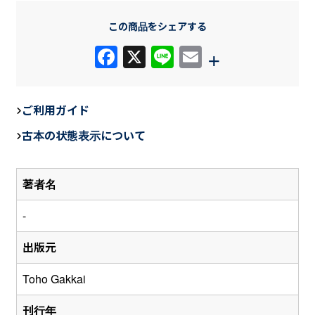
この商品をシェアする
F
X
Li
E
+
a
n
m
c
e
ail
ご利用ガイド
e
古本の状態表示について
b
o
著者名
o
k
-
出版元
Toho Gakkai
刊行年