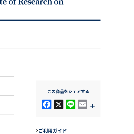
te of Research on
この商品をシェアする
F
X
Li
E
+
a
n
m
c
e
ail
e
ご利用ガイド