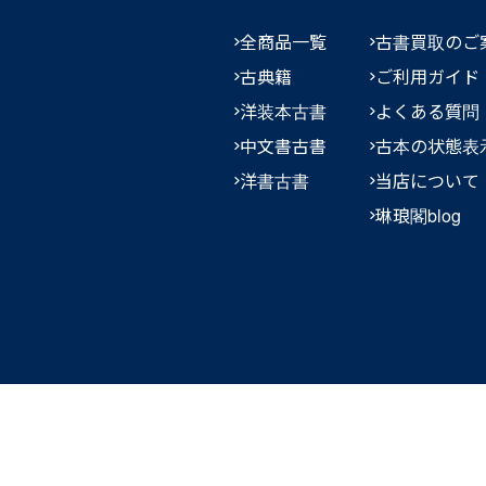
全商品一覧
古書買取のご
古典籍
ご利用ガイド
洋装本古書
よくある質問
中文書古書
古本の状態表
洋書古書
当店について
琳琅閣blog
Ⓒ RINROKAKU BOOKSTORE. All rights reserved.