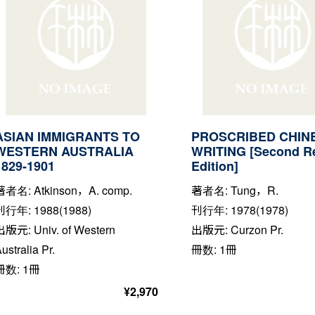
ASIAN IMMIGRANTS TO
PROSCRIBED CHIN
WESTERN AUSTRALIA
WRITING [Second R
1829-1901
Edition]
著者名: Atkinson，A. comp.
著者名: Tung，R.
刊行年: 1988(1988)
刊行年: 1978(1978)
出版元: Univ. of Western
出版元: Curzon Pr.
ustralia Pr.
冊数: 1冊
冊数: 1冊
¥
2,970