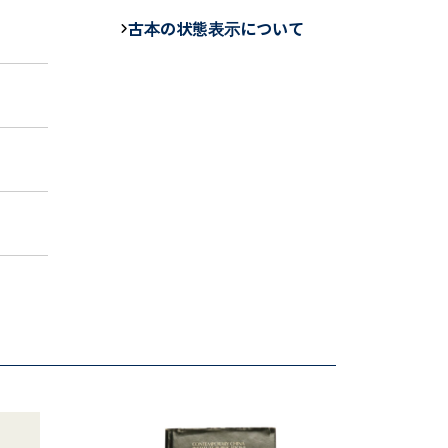
b
古本の状態表示について
o
o
k