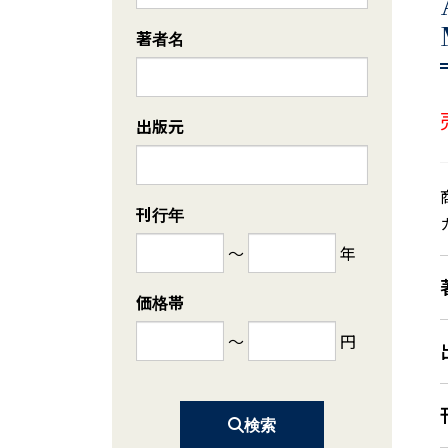
著者名
出版元
刊行年
～
年
価格帯
～
円
検索