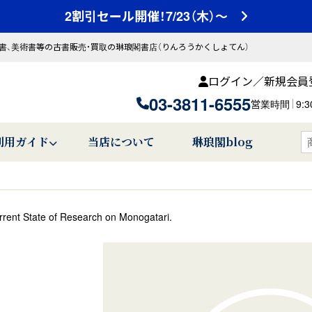
2割引セール開催！7/23（木）～
書、美術書等の古書販売・買取の琳琅閣書店（りんろうかくしょてん）
ログイン／新規会員
03-3811-6555
営業時間
9:
利用ガイド
当店について
琳琅閣blog
rent State of Research on Monogatari.