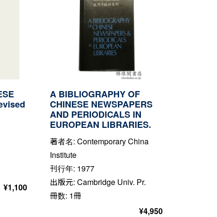
ESE
A BIBLIOGRAPHY OF
evised
CHINESE NEWSPAPERS
AND PERIODICALS IN
EUROPEAN LIBRARIES.
著者名: Contemporary China
Institute
刊行年: 1977
出版元: Cambridge Univ. Pr.
¥
1,100
冊数: 1冊
¥
4,950