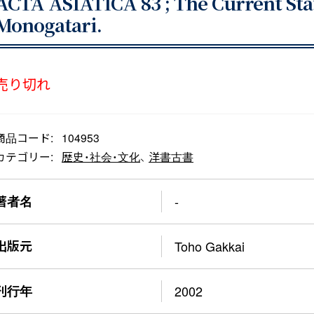
ACTA ASIATICA 83 ; The Current Sta
Monogatari.
売り切れ
商品コード:
104953
カテゴリー:
歴史・社会・文化
、
洋書古書
著者名
-
出版元
Toho Gakkai
刊行年
2002