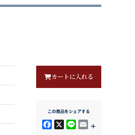
カートに入れる
この商品をシェアする
F
X
Li
E
+
a
n
m