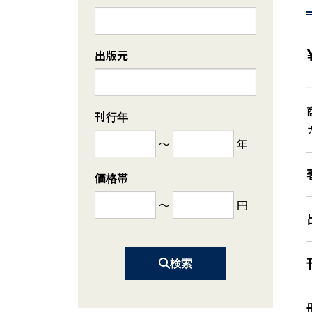
出版元
刊行年
～
年
価格帯
～
円
検索