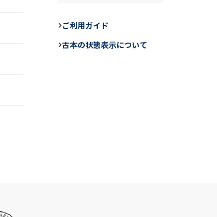
c
e
ail
e
ご利用ガイド
b
古本の状態表示について
o
o
k