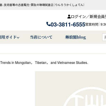
書、美術書等の古書販売・買取の琳琅閣書店（りんろうかくしょてん）
ログイン／新規会員
03-3811-6555
営業時間
9:
利用ガイド
当店について
琳琅閣blog
 Trends in Mongolian， Tibetan， and Vietnamese Studies.