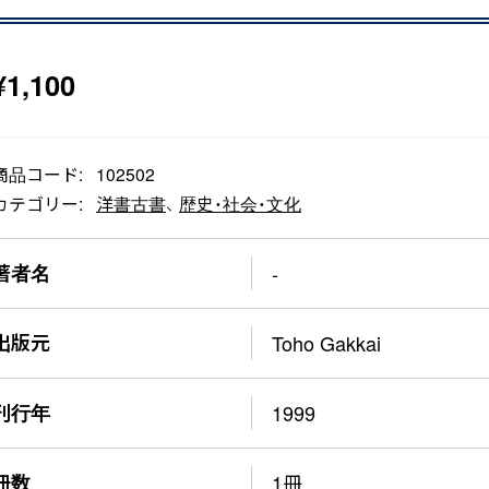
¥
1,100
商品コード:
102502
カテゴリー:
洋書古書
、
歴史・社会・文化
著者名
-
出版元
Toho Gakkai
刊行年
1999
冊数
1冊