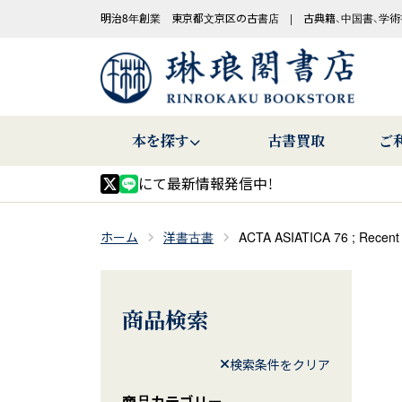
明治8年創業 東京都文京区の古書店 | 古典籍、中国書、学術
本を探す
古書買取
ご
にて最新情報発信中！
ホーム
洋書古書
ACTA ASIATICA 76 ; Recent
商品検索
検索条件をクリア
商品カテゴリー