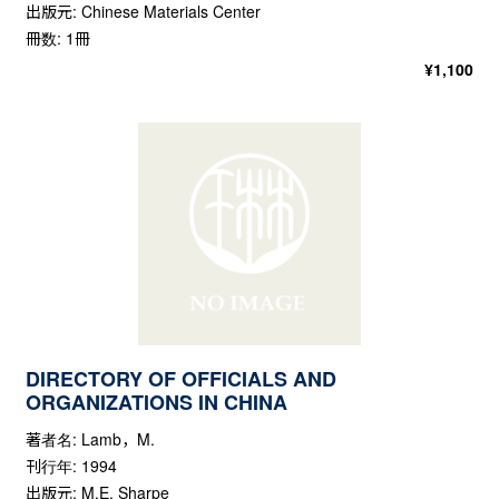
出版元: Chinese Materials Center
冊数: 1冊
¥
1,100
DIRECTORY OF OFFICIALS AND
ORGANIZATIONS IN CHINA
著者名: Lamb，M.
刊行年: 1994
出版元: M.E. Sharpe