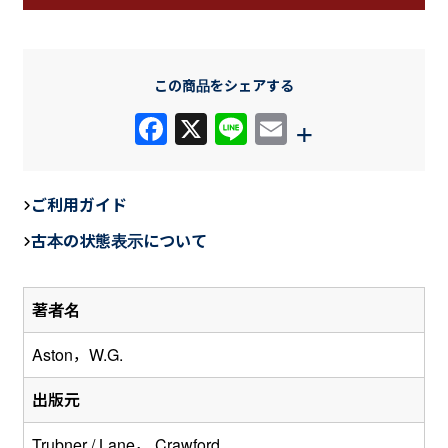
この商品をシェアする
F
X
Li
E
+
a
n
m
c
e
ail
ご利用ガイド
e
古本の状態表示について
b
o
著者名
o
k
Aston，W.G.
出版元
Trubner / Lane， Crawford