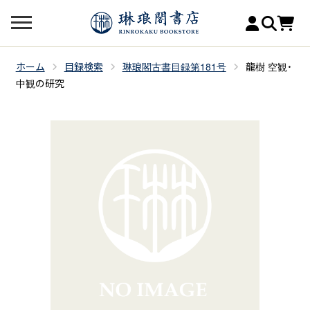
ホーム
目録検索
琳琅閣古書目録第181号
龍樹 空観・
中観の研究