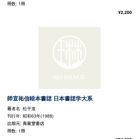
冊数: 1冊
¥
2,200
師宣祐信絵本書誌 日本書誌学大系
著者名: 松平進
刊行年: 昭和63年(1988)
出版元: 青裳堂書店
冊数: 1冊