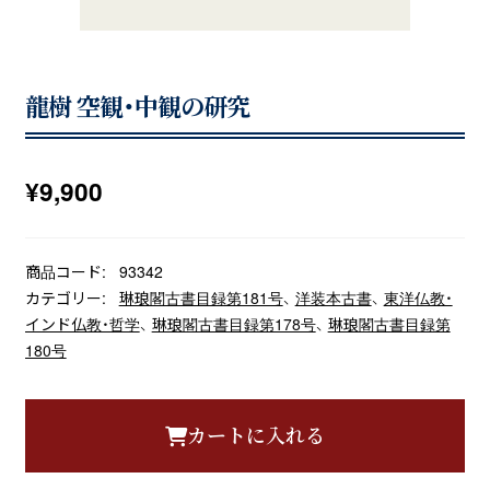
龍樹 空観・中観の研究
¥
9,900
商品コード:
93342
カテゴリー:
琳琅閣古書目録第181号
、
洋装本古書
、
東洋仏教・
インド仏教・哲学
、
琳琅閣古書目録第178号
、
琳琅閣古書目録第
180号
カートに入れる