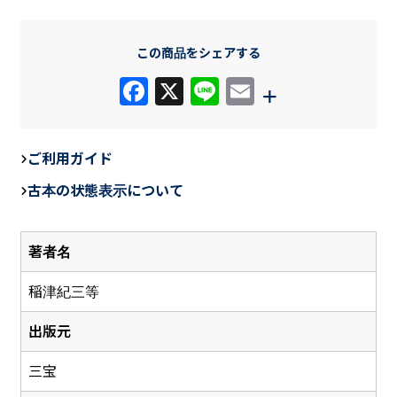
この商品をシェアする
F
X
Li
E
+
a
n
m
c
e
ail
ご利用ガイド
e
古本の状態表示について
b
o
著者名
o
k
稲津紀三等
出版元
三宝