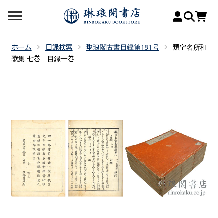
ホーム
目録検索
琳琅閣古書目録第181号
類字名所和
歌集 七巻 目録一巻