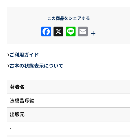
この商品をシェアする
F
X
Li
E
+
a
n
m
c
e
ail
ご利用ガイド
e
古本の状態表示について
b
o
著者名
o
k
法橋昌琢編
出版元
-