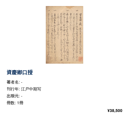
資慶卿口授
著者名: -
刊行年: 江戸中期写
出版元: -
冊数: 1冊
¥
38,500