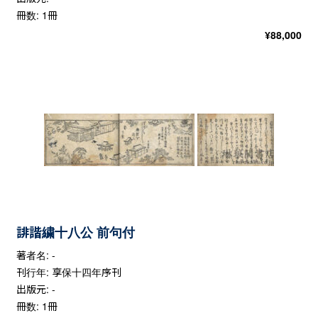
冊数: 1冊
¥
88,000
誹諧繍十八公 前句付
著者名: -
刊行年: 享保十四年序刊
出版元: -
冊数: 1冊