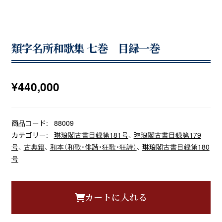
類字名所和歌集 七巻 目録一巻
¥
440,000
商品コード:
88009
カテゴリー:
琳琅閣古書目録第181号
、
琳琅閣古書目録第179
号
、
古典籍
、
和本（和歌・俳諧・狂歌・狂詩）
、
琳琅閣古書目録第180
号
カートに入れる