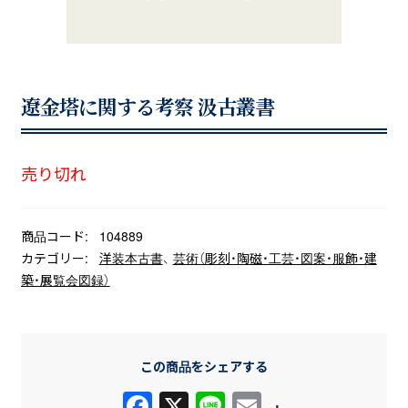
遼金塔に関する考察 汲古叢書
売り切れ
商品コード:
104889
カテゴリー:
洋装本古書
、
芸術（彫刻・陶磁・工芸・図案・服飾・建
築・展覧会図録）
この商品をシェアする
F
X
Li
E
+