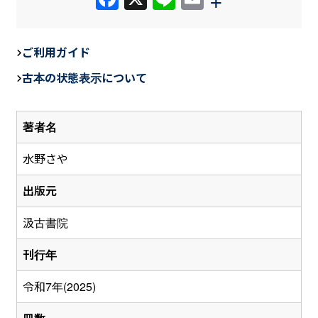
a
n
m
c
e
ail
ご利用ガイド
e
古本の状態表示について
b
o
著者名
o
k
水野さや
出版元
汲古書院
刊行年
令和7年(2025)