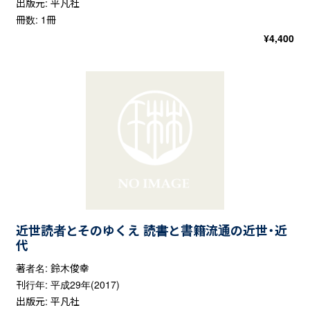
出版元: 平凡社
冊数: 1冊
¥
4,400
近世読者とそのゆくえ 読書と書籍流通の近世・近
代
著者名: 鈴木俊幸
刊行年: 平成29年(2017)
出版元: 平凡社