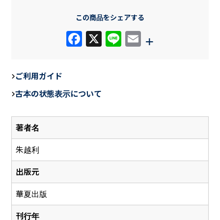
この商品をシェアする
F
X
Li
E
+
a
n
m
c
e
ail
ご利用ガイド
e
古本の状態表示について
b
o
著者名
o
k
朱越利
出版元
華夏出版
刊行年