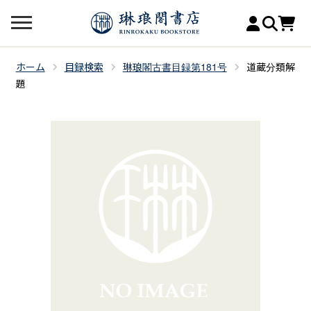
ホーム
目録検索
琳琅閣古書目録第181号
道蔵分類解
題