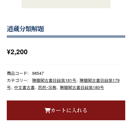
道蔵分類解題
¥
2,200
商品コード:
98547
カテゴリー:
琳琅閣古書目録第181号
、
琳琅閣古書目録第179
号
、
中文書古書
、
思想・宗教
、
琳琅閣古書目録第180号
カートに入れる