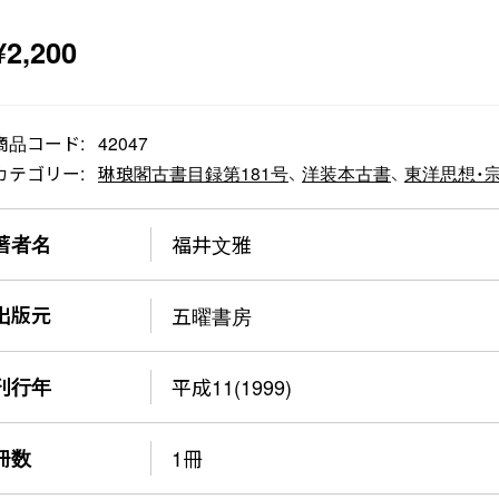
¥
2,200
商品コード:
42047
カテゴリー:
琳琅閣古書目録第181号
、
洋装本古書
、
東洋思想・
著者名
福井文雅
出版元
五曜書房
刊行年
平成11(1999)
冊数
1冊