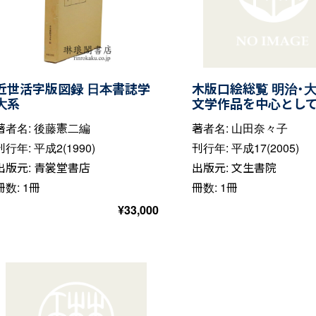
近世活字版図録 日本書誌学
木版口絵総覧 明治・
大系
文学作品を中心とし
著者名: 後藤憲二編
著者名: 山田奈々子
刊行年: 平成2(1990)
刊行年: 平成17(2005)
出版元: 青裳堂書店
出版元: 文生書院
冊数: 1冊
冊数: 1冊
¥
33,000