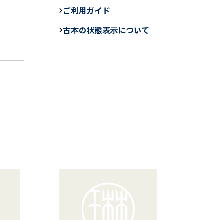
e
ご利用ガイド
b
古本の状態表示について
o
o
k