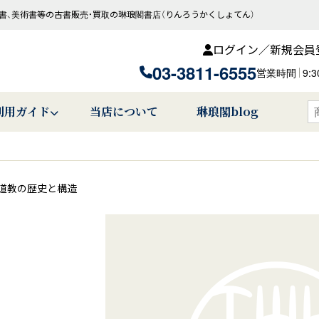
書、美術書等の古書販売・買取の琳琅閣書店（りんろうかくしょてん）
ログイン／新規会員
03-3811-6555
営業時間
9:
利用ガイド
当店について
琳琅閣blog
道教の歴史と構造