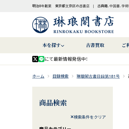
明治8年創業 東京都文京区の古書店 | 古典籍、中国書、学術
本を探す
古書買取
ご
にて最新情報発信中！
ホーム
目録検索
琳琅閣古書目録第181号
商品検索
検索条件をクリア
商品カテゴリー