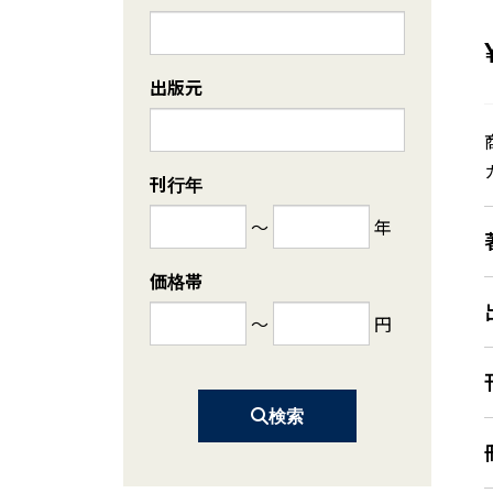
出版元
刊行年
～
年
価格帯
～
円
検索