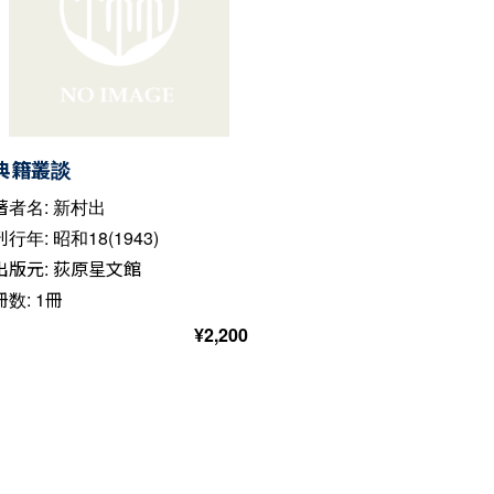
典籍叢談
著者名: 新村出
刊行年: 昭和18(1943)
出版元: 荻原星文館
冊数: 1冊
¥
2,200