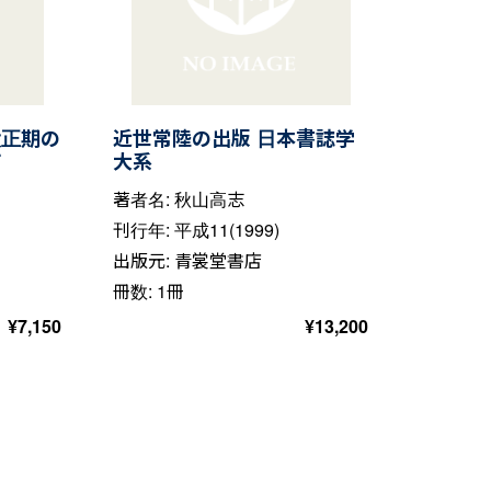
大正期の
近世常陸の出版 日本書誌学
て
大系
著者名: 秋山高志
刊行年: 平成11(1999)
出版元: 青裳堂書店
冊数: 1冊
¥
7,150
¥
13,200