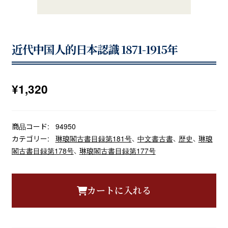
近代中国人的日本認識 1871-1915年
¥
1,320
商品コード:
94950
カテゴリー:
琳琅閣古書目録第181号
、
中文書古書
、
歴史
、
琳琅
閣古書目録第178号
、
琳琅閣古書目録第177号
カートに入れる