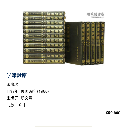
学津討原
著者名: -
刊行年: 民国69年(1980)
出版元: 新文豊
冊数: 16冊
¥
52,800