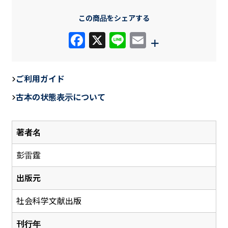
この商品をシェアする
F
X
Li
E
+
a
n
m
c
e
ail
ご利用ガイド
e
古本の状態表示について
b
o
著者名
o
k
彭雷霆
出版元
社会科学文献出版
刊行年