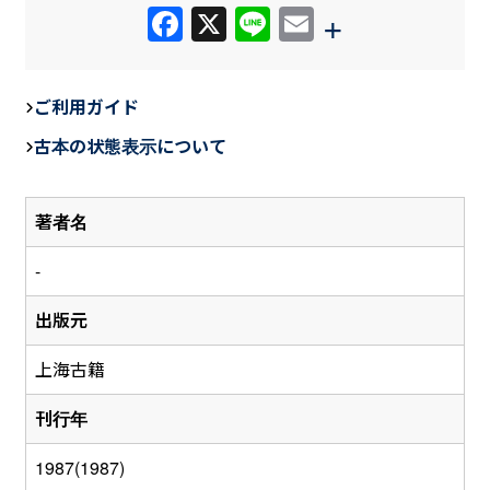
F
X
Li
E
+
a
n
m
c
e
ail
ご利用ガイド
e
古本の状態表示について
b
o
著者名
o
k
-
出版元
上海古籍
刊行年
1987(1987)