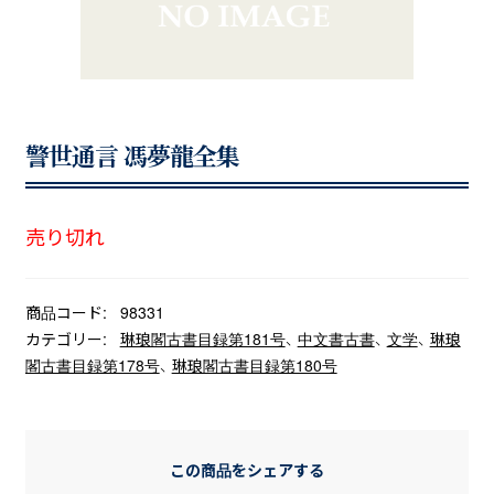
警世通言 馮夢龍全集
売り切れ
商品コード:
98331
カテゴリー:
琳琅閣古書目録第181号
、
中文書古書
、
文学
、
琳琅
閣古書目録第178号
、
琳琅閣古書目録第180号
この商品をシェアする