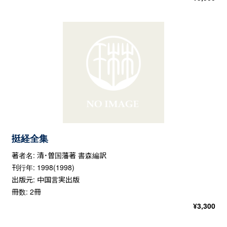
挺経全集
著者名: 清・曽国藩著 書森編訳
刊行年: 1998(1998)
出版元: 中国言実出版
冊数: 2冊
¥
3,300