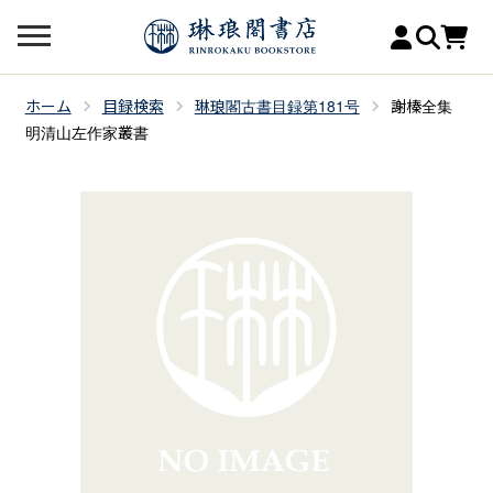
ホーム
目録検索
琳琅閣古書目録第181号
謝榛全集
明清山左作家叢書