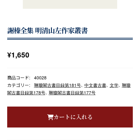
謝榛全集 明清山左作家叢書
¥
1,650
商品コード:
40028
カテゴリー:
琳琅閣古書目録第181号
、
中文書古書
、
文学
、
琳琅
閣古書目録第178号
、
琳琅閣古書目録第177号
カートに入れる