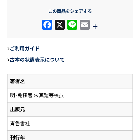
この商品をシェアする
F
X
Li
E
+
a
n
m
c
e
ail
ご利用ガイド
e
古本の状態表示について
b
o
著者名
o
k
明・謝榛著 朱其鎧等校点
出版元
斉魯書社
刊行年