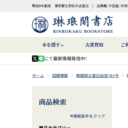
明治8年創業 東京都文京区の古書店 | 古典籍、中国書、学術
本を探す
古書買取
ご
にて最新情報発信中！
ホーム
目録検索
琳琅閣古書目録第181号
商品検索
検索条件をクリア
商品カテゴリー