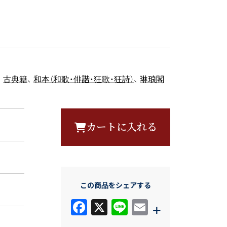
、
古典籍
、
和本（和歌・俳諧・狂歌・狂詩）
、
琳琅閣
カートに入れる
この商品をシェアする
F
X
Li
E
+
a
n
m