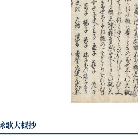
詠歌大概抄