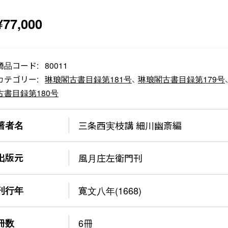
¥
77,000
商品コード:
80011
カテゴリー:
琳琅閣古書目録第181号
、
琳琅閣古書目録第179号
古書目録第180号
著者名
三条西実枝講 細川幽斎編
出版元
風月庄左衛門刊
刊行年
寛文八年(1668)
冊数
6冊