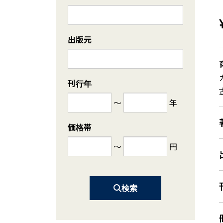
出版元
刊行年
～
年
価格帯
～
円
検索