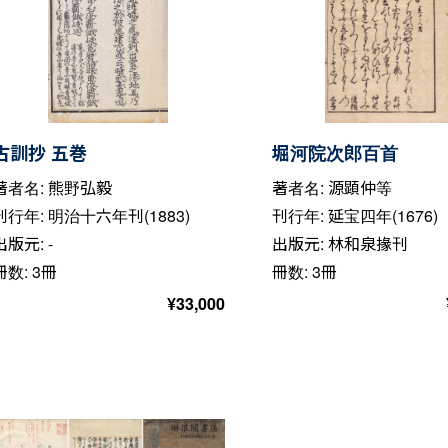
古訓抄 五巻
堀河院次郎百首
著者名: 熊野弘毅
著者名: 源顕仲等
刊行年: 明治十六年刊(1883)
刊行年: 延宝四年(1676)
出版元: -
出版元: 林和泉掾刊
冊数: 3冊
冊数: 3冊
¥
33,000