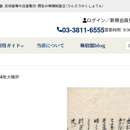
書、美術書等の古書販売・買取の琳琅閣書店（りんろうかくしょてん）
ログイン／新規会員
03-3811-6555
営業時間
9:
利用ガイド
当店について
琳琅閣blog
詠歌大概抄