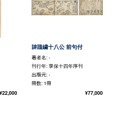
誹諧繍十八公 前句付
著者名: -
刊行年: 享保十四年序刊
出版元: -
冊数: 1冊
¥
22,000
¥
77,000