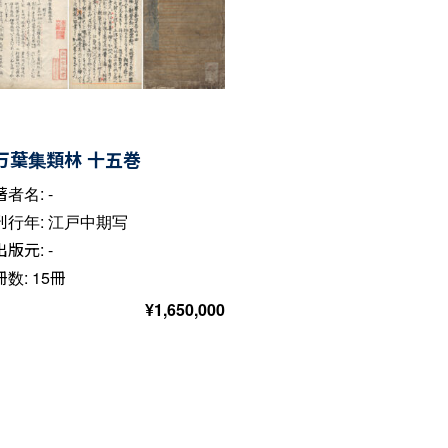
万葉集類林 十五巻
著者名: -
刊行年: 江戸中期写
出版元: -
冊数: 15冊
¥
1,650,000