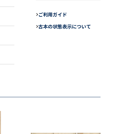
c
e
ail
e
ご利用ガイド
b
古本の状態表示について
o
o
k