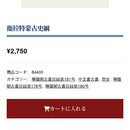
衛拉特蒙古史綱
¥
2,750
商品コード:
84400
カテゴリー:
琳琅閣古書目録第181号
、
中文書古書
、
歴史
、
琳琅
閣古書目録第178号
、
琳琅閣古書目録第180号
カートに入れる