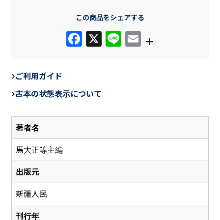
この商品をシェアする
F
X
Li
E
+
a
n
m
c
e
ail
ご利用ガイド
e
古本の状態表示について
b
o
著者名
o
k
馬大正等主編
出版元
新疆人民
刊行年