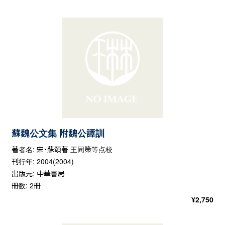
蘇魏公文集 附魏公譚訓
著者名: 宋・蘇頌著 王同策等点校
刊行年: 2004(2004)
出版元: 中華書局
冊数: 2冊
¥
2,750