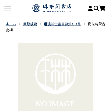
ホーム
目録検索
琳琅閣古書目録第181号
衛拉特蒙古
史綱