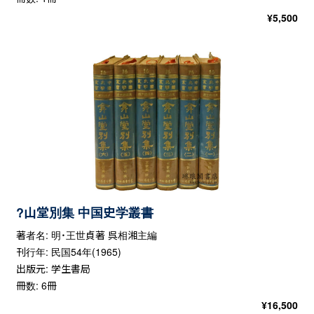
¥
5,500
?山堂別集 中国史学叢書
著者名: 明・王世貞著 呉相湘主編
刊行年: 民国54年(1965)
出版元: 学生書局
冊数: 6冊
¥
16,500