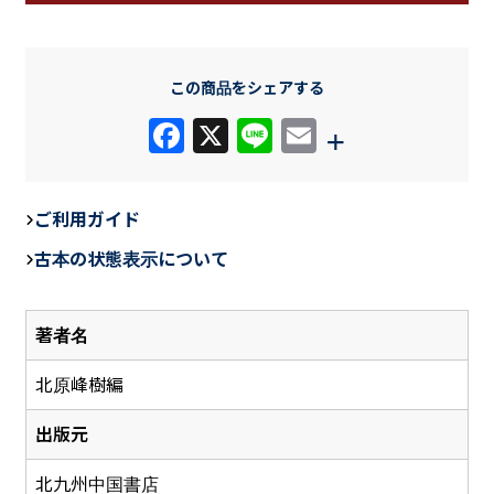
この商品をシェアする
F
X
Li
E
+
a
n
m
c
e
ail
ご利用ガイド
e
古本の状態表示について
b
o
著者名
o
k
北原峰樹編
出版元
北九州中国書店