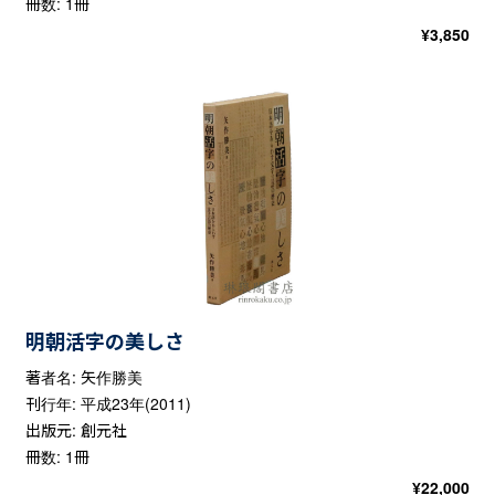
冊数: 1冊
¥
3,850
明朝活字の美しさ
著者名: 矢作勝美
刊行年: 平成23年(2011)
出版元: 創元社
冊数: 1冊
¥
22,000