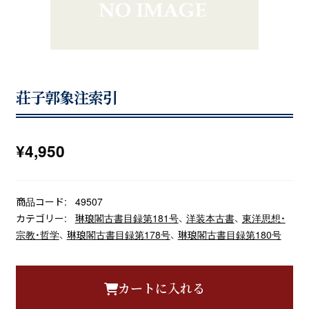
荘子郭象注索引
¥
4,950
商品コード:
49507
カテゴリー:
琳琅閣古書目録第181号
、
洋装本古書
、
東洋思想・
宗教・哲学
、
琳琅閣古書目録第178号
、
琳琅閣古書目録第180号
カートに入れる