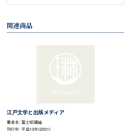
関連商品
江戸文学と出版メディア
著者名: 冨士昭雄編
刊行年: 平成13年(2001)