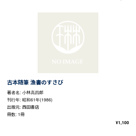
古本随筆 漁書のすさび
著者名: 小林高四郎
刊行年: 昭和61年(1986)
出版元: 西田書店
冊数: 1冊
¥
1,100