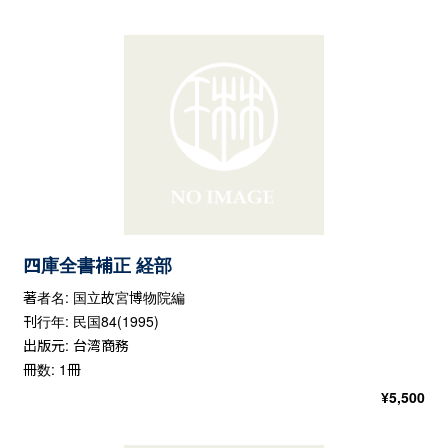
四庫全書補正 経部
著者名: 国立故宮博物院編
刊行年: 民国84(1995)
出版元: 台湾商務
冊数: 1冊
¥
5,500