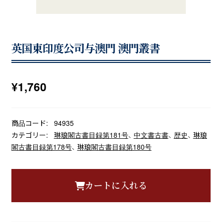
英国東印度公司与澳門 澳門叢書
¥
1,760
商品コード:
94935
カテゴリー:
琳琅閣古書目録第181号
、
中文書古書
、
歴史
、
琳琅
閣古書目録第178号
、
琳琅閣古書目録第180号
カートに入れる