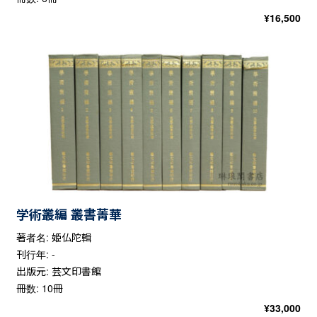
¥
16,500
学術叢編 叢書菁華
著者名: 姫仏陀輯
刊行年: -
出版元: 芸文印書館
冊数: 10冊
¥
33,000