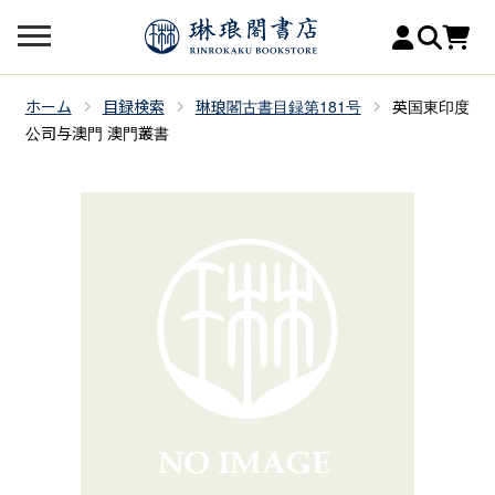
ホーム
目録検索
琳琅閣古書目録第181号
英国東印度
公司与澳門 澳門叢書