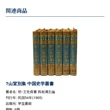
関連商品
?山堂別集 中国史学叢書
著者名: 明・王世貞著 呉相湘主編
刊行年: 民国54年(1965)
出版元: 学生書局
冊数: 6冊