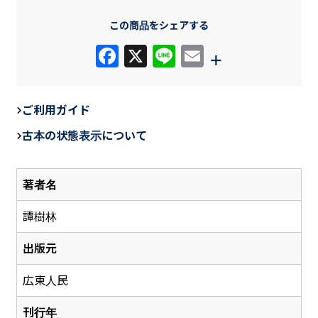
この商品をシェアする
F
X
Li
E
+
a
n
m
c
e
ail
ご利用ガイド
e
古本の状態表示について
b
o
著者名
o
k
譚樹林
出版元
広東人民
刊行年