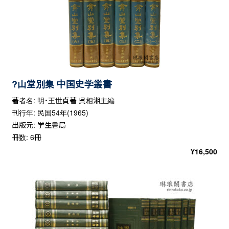
?山堂別集 中国史学叢書
著者名: 明・王世貞著 呉相湘主編
刊行年: 民国54年(1965)
出版元: 学生書局
冊数: 6冊
¥
16,500