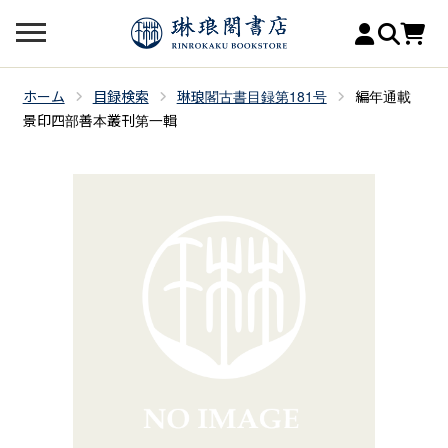
ホーム
目録検索
琳琅閣古書目録第181号
編年通載
景印四部善本叢刊第一輯