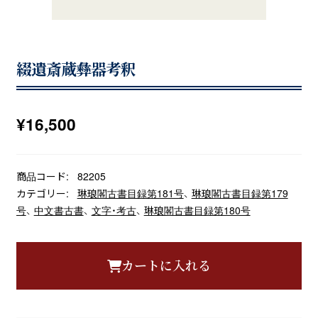
綴遺斎蔵彝器考釈
¥
16,500
商品コード:
82205
カテゴリー:
琳琅閣古書目録第181号
、
琳琅閣古書目録第179
号
、
中文書古書
、
文字・考古
、
琳琅閣古書目録第180号
カートに入れる