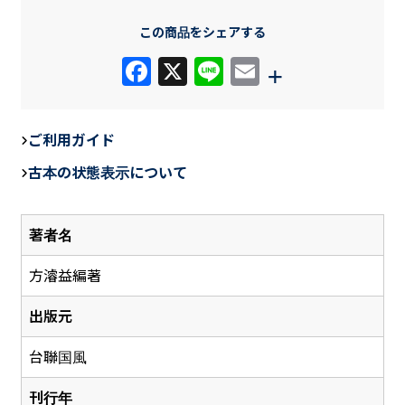
この商品をシェアする
F
X
Li
E
+
a
n
m
c
e
ail
ご利用ガイド
e
古本の状態表示について
b
o
著者名
o
k
方濬益編著
出版元
台聯国風
刊行年