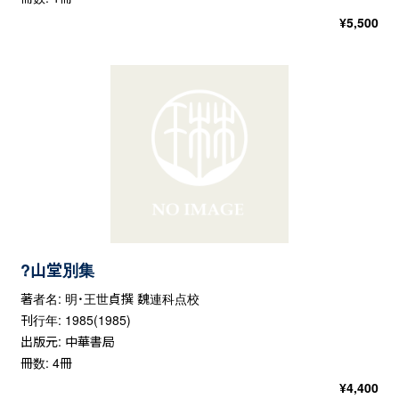
¥
5,500
?山堂別集
著者名: 明・王世貞撰 魏連科点校
刊行年: 1985(1985)
出版元: 中華書局
冊数: 4冊
¥
4,400