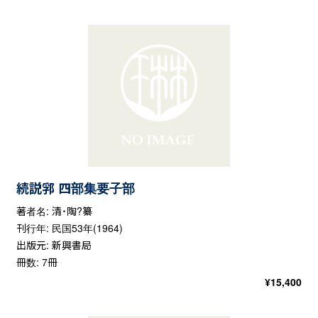
続説郛 四部集要子部
著者名: 清・陶?纂
刊行年: 民国53年(1964)
出版元: 新興書局
冊数: 7冊
¥
15,400