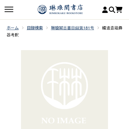
ホーム
目録検索
琳琅閣古書目録第181号
綴遺斎蔵彝
器考釈