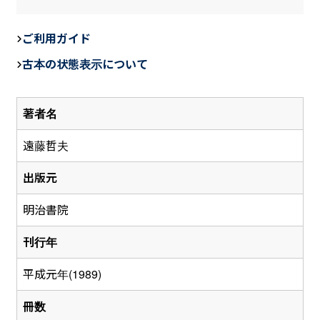
a
n
m
c
e
ail
ご利用ガイド
e
古本の状態表示について
b
o
著者名
o
k
遠藤哲夫
出版元
明治書院
刊行年
平成元年(1989)
冊数