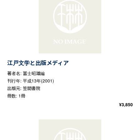
江戸文学と出版メディア
著者名: 冨士昭雄編
刊行年: 平成13年(2001)
出版元: 笠間書院
冊数: 1冊
¥
3,850