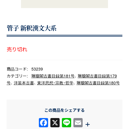
管子 新釈漢文大系
売り切れ
商品コード:
53239
カテゴリー:
琳琅閣古書目録第181号
、
琳琅閣古書目録第179
号
、
洋装本古書
、
東洋思想・宗教・哲学
、
琳琅閣古書目録第180号
この商品をシェアする
F
X
Li
E
+