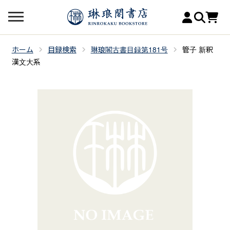
ホーム
目録検索
琳琅閣古書目録第181号
管子 新釈
漢文大系