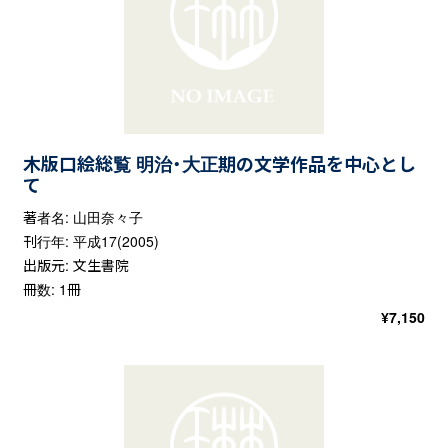
木版口絵総覧 明治・大正期の文学作品を中心とし
て
著者名: 山田奈々子
刊行年: 平成17(2005)
出版元: 文生書院
冊数: 1冊
¥
7,150