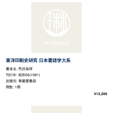
東洋印刷史研究 日本書誌学大系
著者名: 禿氏祐祥
刊行年: 昭和56(1981)
出版元: 青裳堂書店
冊数: 1冊
¥
13,200