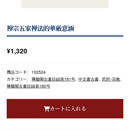
禅宗五家禅法的華厳意涵
¥
1,320
商品コード:
102524
カテゴリー:
琳琅閣古書目録第181号
、
中文書古書
、
思想・宗教
、
琳琅閣古書目録第180号
カートに入れる