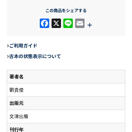
この商品をシェアする
F
X
Li
E
+
a
n
m
c
e
ail
ご利用ガイド
e
古本の状態表示について
b
o
著者名
o
k
劉貴傑
出版元
文津出版
刊行年