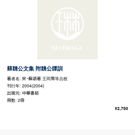
蘇魏公文集 附魏公譚訓
著者名: 宋・蘇頌著 王同策等点校
刊行年: 2004(2004)
出版元: 中華書局
冊数: 2冊
¥
2,750