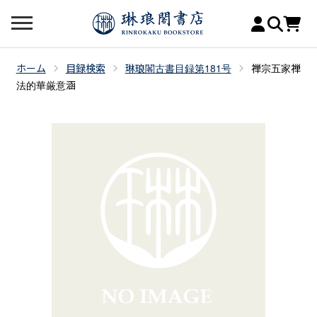
ホーム
目録検索
琳琅閣古書目録第181号
禅宗五家禅
法的華厳意涵