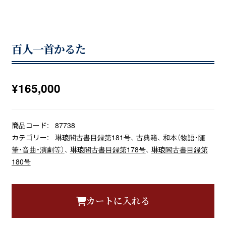
百人一首かるた
¥
165,000
商品コード:
87738
カテゴリー:
琳琅閣古書目録第181号
、
古典籍
、
和本（物語・随
筆・音曲・演劇等）
、
琳琅閣古書目録第178号
、
琳琅閣古書目録第
180号
カートに入れる