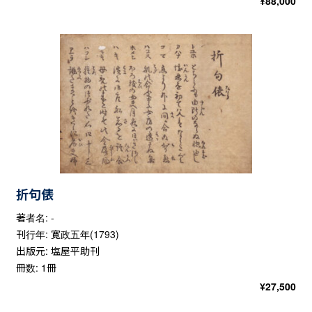
¥
88,000
折句俵
著者名: -
刊行年: 寛政五年(1793)
出版元: 塩屋平助刊
冊数: 1冊
¥
27,500