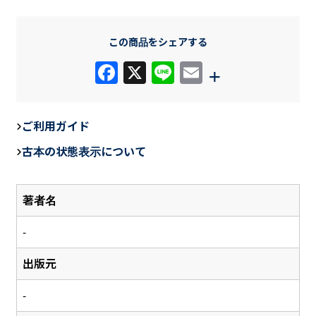
この商品をシェアする
F
X
Li
E
+
a
n
m
c
e
ail
ご利用ガイド
e
古本の状態表示について
b
o
著者名
o
k
-
出版元
-