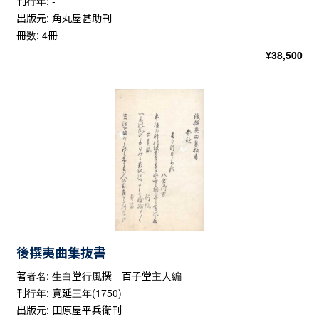
刊行年: -
出版元: 角丸屋甚助刊
冊数: 4冊
¥
38,500
後撰夷曲集抜書
著者名: 生白堂行風撰 百子堂主人編
刊行年: 寛延三年(1750)
出版元: 田原屋平兵衛刊