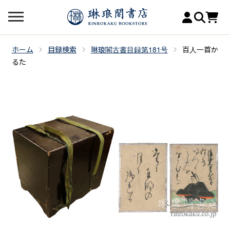
ホーム
目録検索
琳琅閣古書目録第181号
百人一首か
るた