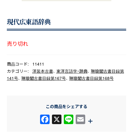
現代広東語辞典
売り切れ
商品コード:
11411
カテゴリー:
洋装本古書
、
東洋言語学・辞典
、
琳琅閣古書目録第
141号
、
琳琅閣古書目録第167号
、
琳琅閣古書目録第168号
この商品をシェアする
F
X
Li
E
+
a
n
m