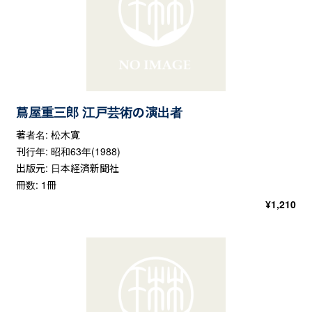
蔦屋重三郎 江戸芸術の演出者
著者名: 松木寛
刊行年: 昭和63年(1988)
出版元: 日本経済新聞社
冊数: 1冊
¥
1,210