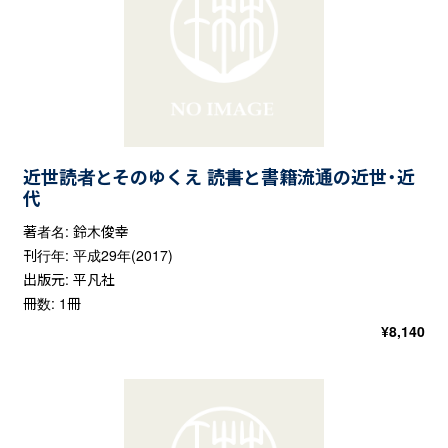
近世読者とそのゆくえ 読書と書籍流通の近世・近
代
著者名: 鈴木俊幸
刊行年: 平成29年(2017)
出版元: 平凡社
冊数: 1冊
¥
8,140