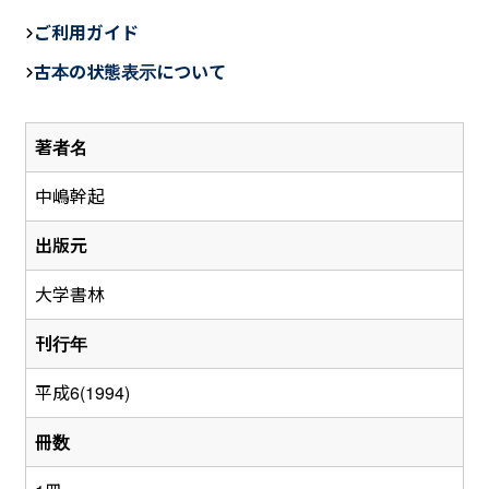
c
e
ail
ご利用ガイド
e
古本の状態表示について
b
o
著者名
o
k
中嶋幹起
出版元
大学書林
刊行年
平成6(1994)
冊数