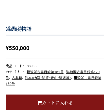
爲愚癡物語
¥
550,000
商品コード:
86936
カテゴリー:
琳琅閣古書目録第181号
、
琳琅閣古書目録第179
号
、
古典籍
、
和本（物語・随筆・音曲・演劇等）
、
琳琅閣古書目録第
180号
カートに入れる