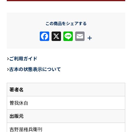
この商品をシェアする
F
X
Li
E
+
a
n
m
c
e
ail
ご利用ガイド
e
古本の状態表示について
b
o
著者名
o
k
曽我休自
出版元
吉野屋権兵衛刊