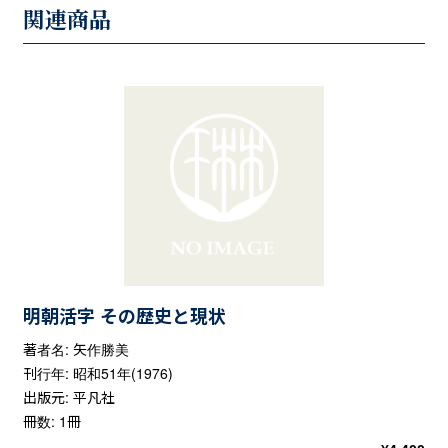
関連商品
明朝活字 その歴史と現状
著者名: 矢作勝美
刊行年: 昭和51年(1976)
出版元: 平凡社
冊数: 1冊