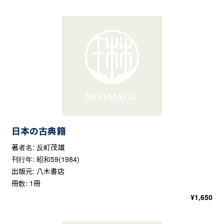
日本の古典籍
著者名: 反町茂雄
刊行年: 昭和59(1984)
出版元: 八木書店
冊数: 1冊
¥
1,650