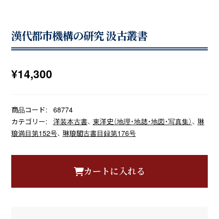
漢代都市機構の研究 汲古叢書
¥
14,300
商品コード:
68774
カテゴリー:
洋装本古書
、
東洋史（地理・地誌・地図・写真集）
、
琳
琅満目第152号
、
琳琅閣古書目録第176号
カートに入れる