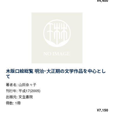
¥
4,400
木版口絵総覧 明治・大正期の文学作品を中心とし
て
著者名: 山田奈々子
刊行年: 平成17(2005)
出版元: 文生書院
冊数: 1冊
¥
7,150