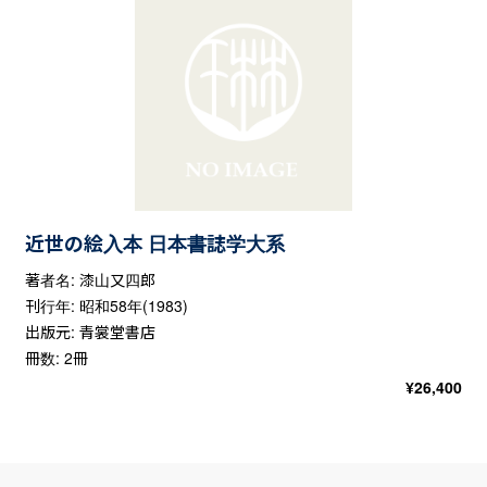
近世の絵入本 日本書誌学大系
著者名: 漆山又四郎
刊行年: 昭和58年(1983)
出版元: 青裳堂書店
冊数: 2冊
¥
26,400