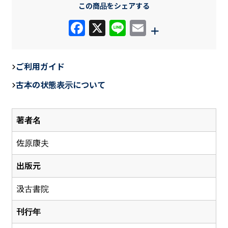
この商品をシェアする
F
X
Li
E
+
a
n
m
c
e
ail
ご利用ガイド
e
古本の状態表示について
b
o
著者名
o
k
佐原康夫
出版元
汲古書院
刊行年