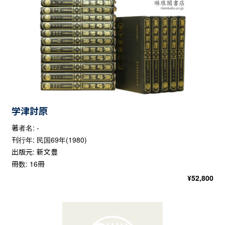
学津討原
著者名: -
刊行年: 民国69年(1980)
出版元: 新文豊
冊数: 16冊
¥
52,800