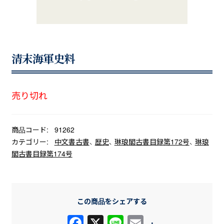
清末海軍史料
売り切れ
商品コード:
91262
カテゴリー:
中文書古書
、
歴史
、
琳琅閣古書目録第172号
、
琳琅
閣古書目録第174号
この商品をシェアする
F
X
Li
E
+