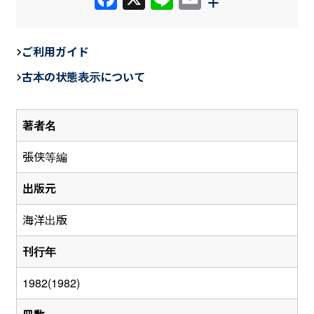
a
n
m
c
e
ail
ご利用ガイド
e
古本の状態表示について
b
o
著者名
o
k
張侠等編
出版元
海洋出版
刊行年
1982(1982)