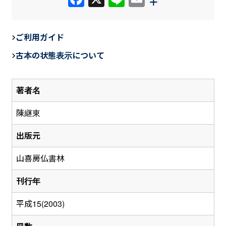
a
n
m
c
e
ail
ご利用ガイド
e
古本の状態表示について
b
o
著者名
o
k
陳継東
出版元
山喜房仏書林
刊行年
平成15(2003)