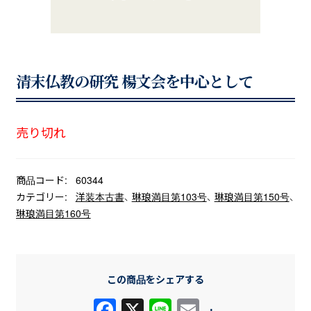
清末仏教の研究 楊文会を中心として
売り切れ
商品コード:
60344
カテゴリー:
洋装本古書
、
琳琅満目第103号
、
琳琅満目第150号
、
琳琅満目第160号
この商品をシェアする
F
X
Li
E
+