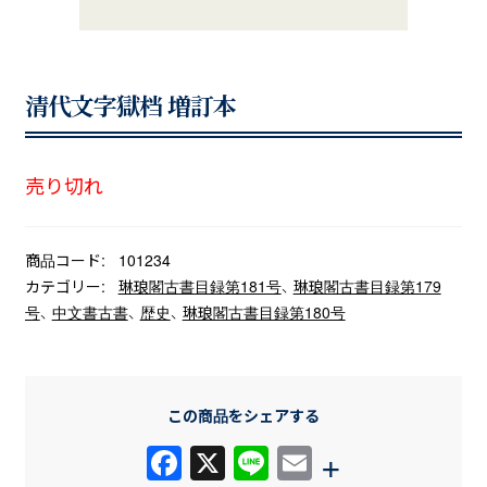
清代文字獄档 増訂本
売り切れ
商品コード:
101234
カテゴリー:
琳琅閣古書目録第181号
、
琳琅閣古書目録第179
号
、
中文書古書
、
歴史
、
琳琅閣古書目録第180号
この商品をシェアする
F
X
Li
E
+