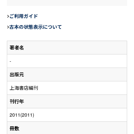
a
n
m
c
e
ail
ご利用ガイド
e
古本の状態表示について
b
o
著者名
o
k
-
出版元
上海書店編刊
刊行年
2011(2011)
冊数