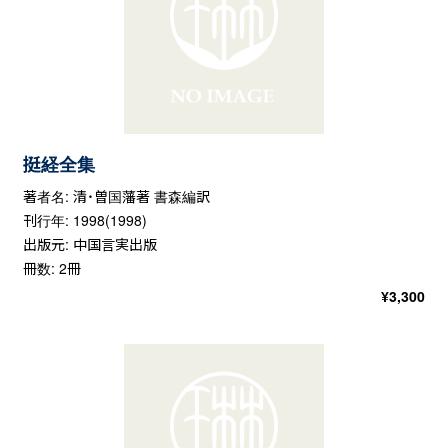
挺経全集
著者名: 清・曽国藩著 書森編訳
刊行年: 1998(1998)
出版元: 中国言実出版
冊数: 2冊
¥
3,300