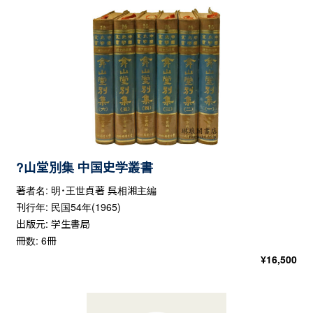
?山堂別集 中国史学叢書
著者名: 明・王世貞著 呉相湘主編
刊行年: 民国54年(1965)
出版元: 学生書局
冊数: 6冊
¥
16,500