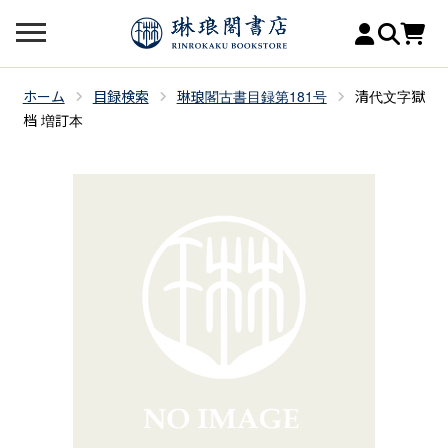
ホーム
目録検索
琳琅閣古書目録第181号
清代文字獄
档 増訂本