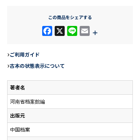
この商品をシェアする
F
X
Li
E
+
a
n
m
c
e
ail
ご利用ガイド
e
古本の状態表示について
b
o
著者名
o
k
河南省档案館編
出版元
中国档案