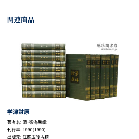
関連商品
学津討原
著者名: 清・張海鵬輯
刊行年: 1990(1990)
出版元: 江蘇広陵古籍