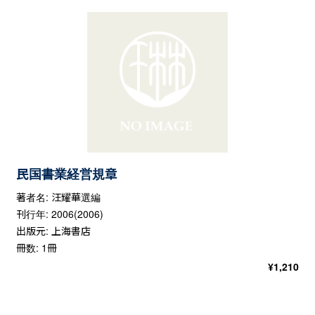
民国書業経営規章
著者名: 汪耀華選編
刊行年: 2006(2006)
出版元: 上海書店
冊数: 1冊
¥
1,210