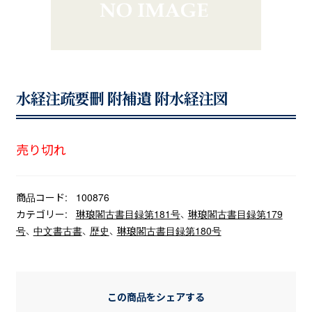
水経注疏要刪 附補遺 附水経注図
売り切れ
商品コード:
100876
カテゴリー:
琳琅閣古書目録第181号
、
琳琅閣古書目録第179
号
、
中文書古書
、
歴史
、
琳琅閣古書目録第180号
この商品をシェアする