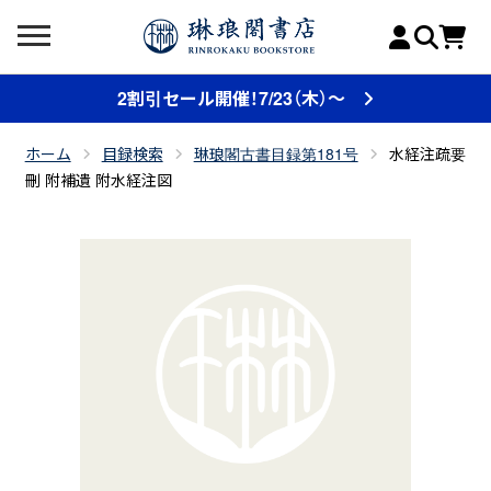
2割引セール開催！7/23（木）～
ホーム
目録検索
琳琅閣古書目録第181号
水経注疏要
刪 附補遺 附水経注図