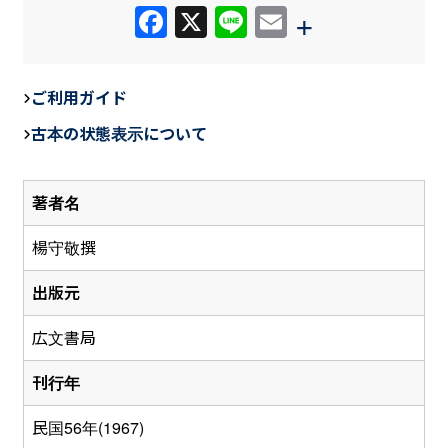
F
X
Li
E
+
a
n
m
c
e
ail
ご利用ガイド
e
古本の状態表示について
b
o
著者名
o
k
楊守敬撰
出版元
広文書局
刊行年
民国56年(1967)