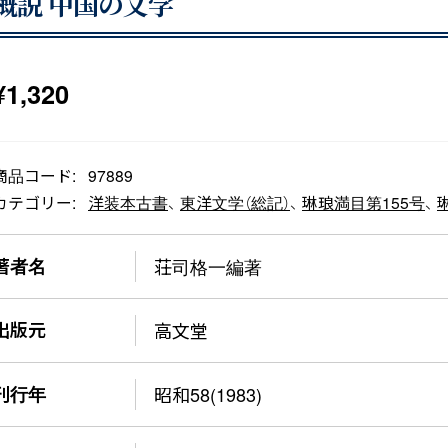
概説 中国の文学
¥
1,320
商品コード:
97889
カテゴリー:
洋装本古書
、
東洋文学（総記）
、
琳琅満目第155号
、
著者名
荘司格一編著
出版元
高文堂
刊行年
昭和58(1983)