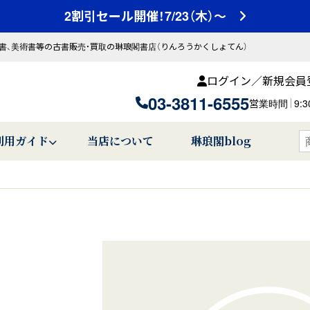
2割引セール開催！7/23（木）～
書、美術書等の古書販売・買取の琳琅閣書店（りんろうかくしょてん）
ログイン／新規会員
03-3811-6555
営業時間
9:
利用ガイド
当店について
琳琅閣blog