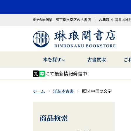
明治8年創業 東京都文京区の古書店 | 古典籍、中国書、学術
本を探す
古書買取
ご
にて最新情報発信中！
ホーム
洋装本古書
概説 中国の文学
商品検索