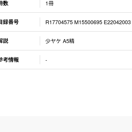
冊数
1冊
目録番号
R17704575 M15500695 E22042003
解説
少ヤケ A5精
参考情報
-