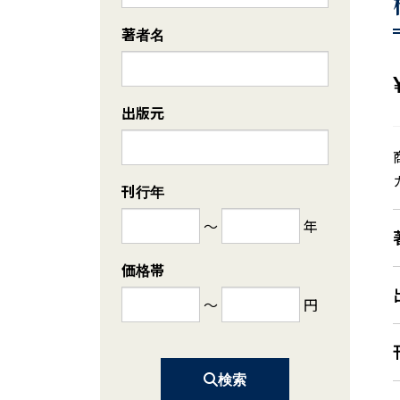
著者名
出版元
刊行年
～
年
価格帯
～
円
検索