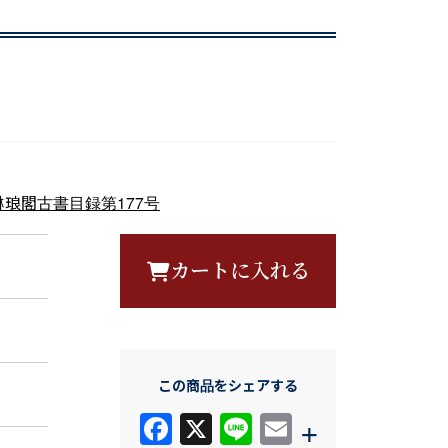
琳琅閣古書目録第177号
カートに入れる
この商品をシェアする
F
X
Li
E
+