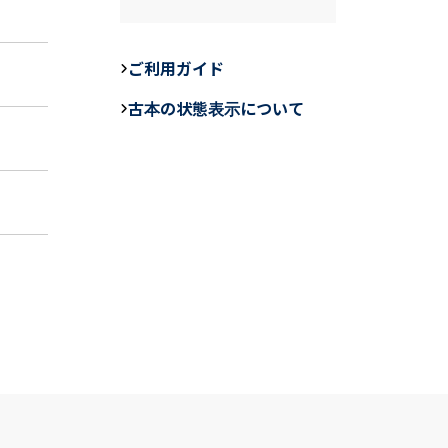
a
n
m
c
e
ail
e
ご利用ガイド
b
古本の状態表示について
o
o
k