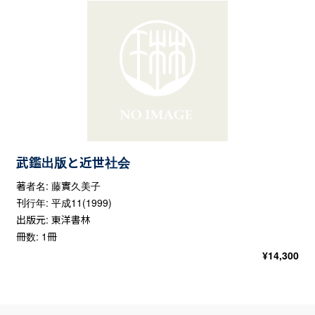
武鑑出版と近世社会
著者名: 藤實久美子
刊行年: 平成11(1999)
出版元: 東洋書林
冊数: 1冊
¥
14,300