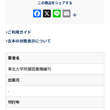
この商品をシェアする
F
X
Li
E
+
a
n
m
c
e
ail
ご利用ガイド
e
古本の状態表示について
b
o
著者名
o
k
東北大学附属図書館編刊
出版元
-
刊行年