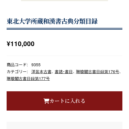
東北大学所蔵和漢書古典分類目録
¥
110,000
商品コード:
9355
カテゴリー:
洋装本古書
、
書誌・書目
、
琳琅閣古書目録第176号
、
琳琅閣古書目録第177号
カートに入れる