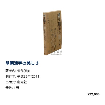
明朝活字の美しさ
著者名: 矢作勝美
刊行年: 平成23年(2011)
出版元: 創元社
冊数: 1冊
¥
22,000