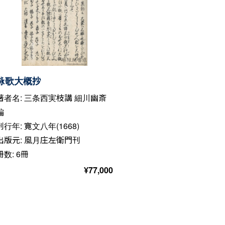
詠歌大概抄
著者名: 三条西実枝講 細川幽斎
編
刊行年: 寛文八年(1668)
出版元: 風月庄左衛門刊
冊数: 6冊
¥
77,000