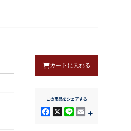
カートに入れる
この商品をシェアする
F
X
Li
E
+
a
n
m
c
e
ail