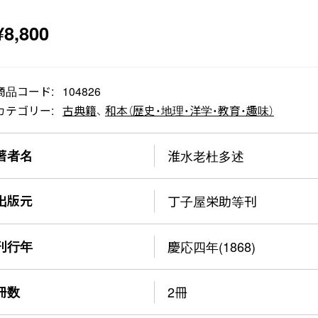
¥
8,800
商品コード:
104826
カテゴリー:
古典籍
、
和本（歴史・地理・洋学・教育・趣味）
著者名
淮水老杜多述
出版元
丁子屋栄助等刊
刊行年
慶応四年(1868)
冊数
2冊