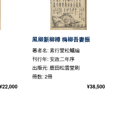
風柳新柳樽 梅柳吾妻振
著者名: 素行堂松鱸編
刊行年: 安政二年序
出版元: 鹿田松雲堂刷
冊数: 2冊
¥
22,000
¥
38,500