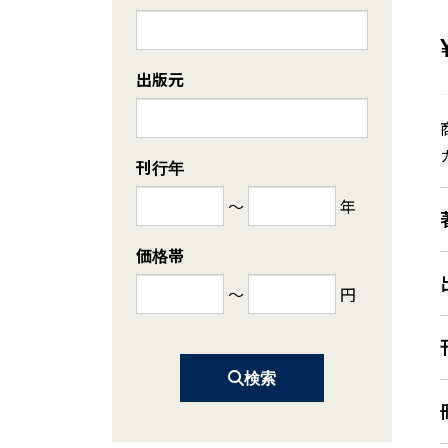
出版元
刊行年
～
年
価格帯
～
円
検索