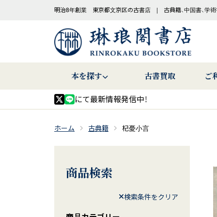
明治8年創業 東京都文京区の古書店 | 古典籍、中国書、学術
本を探す
古書買取
ご
にて最新情報発信中！
ホーム
古典籍
杞憂小言
商品検索
検索条件をクリア
商品カテゴリー