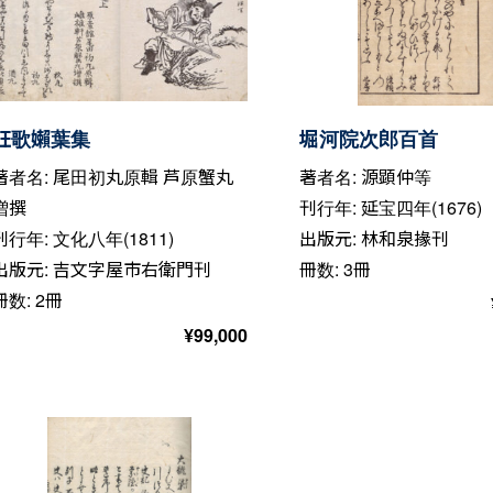
狂歌嬾葉集
堀河院次郎百首
著者名: 尾田初丸原輯 芦原蟹丸
著者名: 源顕仲等
増撰
刊行年: 延宝四年(1676)
刊行年: 文化八年(1811)
出版元: 林和泉掾刊
出版元: 吉文字屋市右衛門刊
冊数: 3冊
冊数: 2冊
¥
99,000