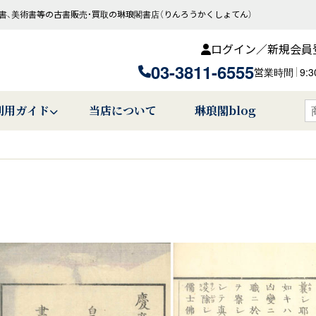
書、美術書等の古書販売・買取の琳琅閣書店（りんろうかくしょてん）
ログイン／新規会員
03-3811-6555
営業時間
9:
利用ガイド
当店について
琳琅閣blog