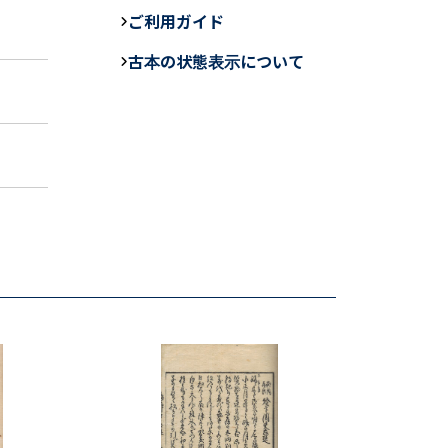
e
ご利用ガイド
b
古本の状態表示について
o
o
k