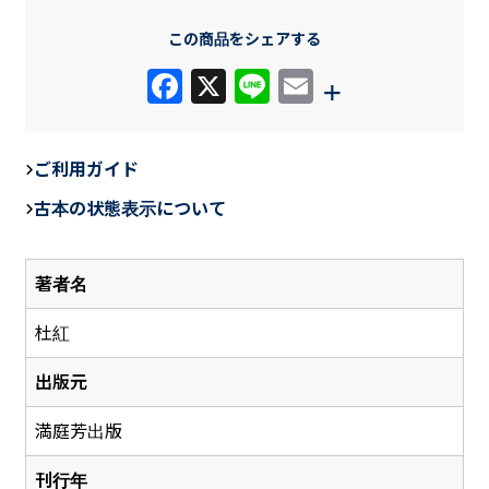
この商品をシェアする
F
X
Li
E
+
a
n
m
c
e
ail
ご利用ガイド
e
古本の状態表示について
b
o
著者名
o
k
杜紅
出版元
満庭芳出版
刊行年