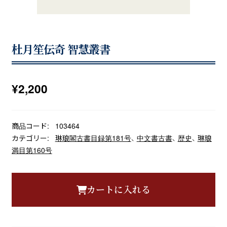
杜月笙伝奇 智慧叢書
¥
2,200
商品コード:
103464
カテゴリー:
琳琅閣古書目録第181号
、
中文書古書
、
歴史
、
琳琅
満目第160号
カートに入れる