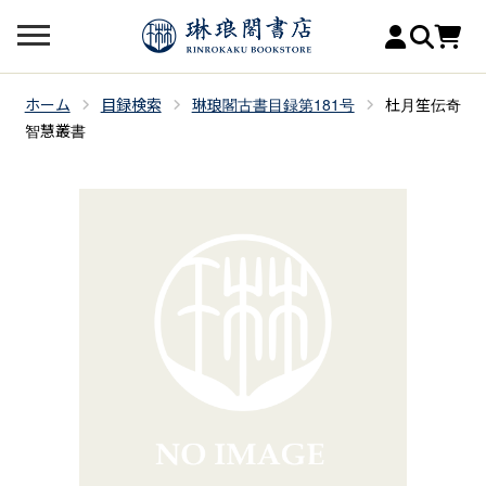
ホーム
目録検索
琳琅閣古書目録第181号
杜月笙伝奇
智慧叢書