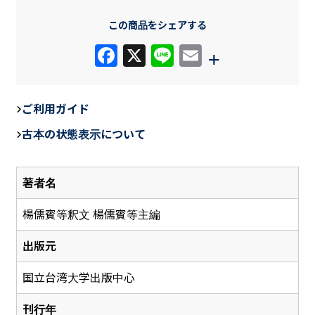
この商品をシェアする
F
X
Li
E
+
a
n
m
c
e
ail
ご利用ガイド
e
古本の状態表示について
b
o
著者名
o
k
楊儒賓等釈文 楊儒賓等主編
出版元
国立台湾大学出版中心
刊行年