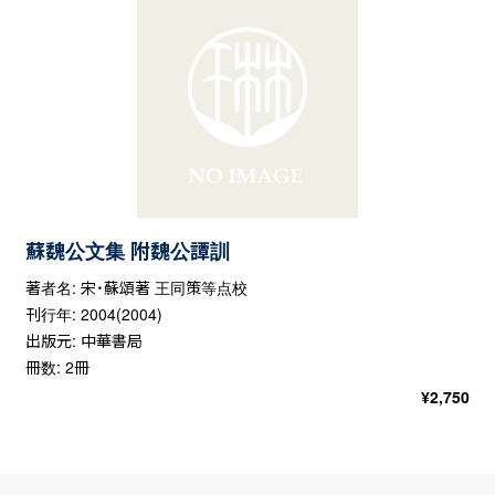
蘇魏公文集 附魏公譚訓
著者名: 宋・蘇頌著 王同策等点校
刊行年: 2004(2004)
出版元: 中華書局
冊数: 2冊
¥
2,750