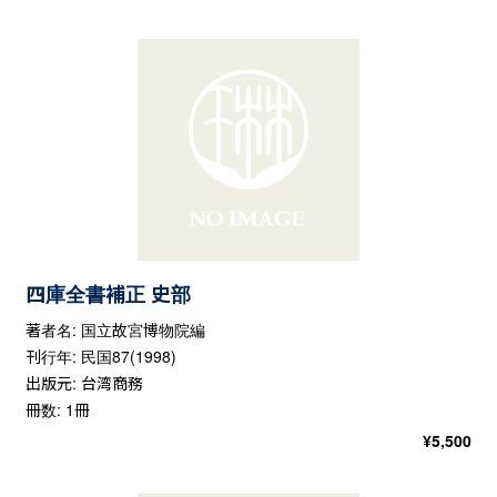
四庫全書補正 史部
著者名: 国立故宮博物院編
刊行年: 民国87(1998)
出版元: 台湾商務
冊数: 1冊
¥
5,500