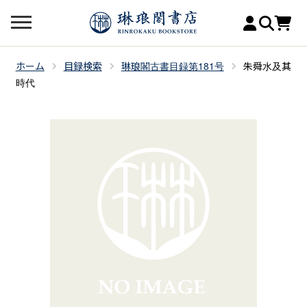
ホーム
目録検索
琳琅閣古書目録第181号
朱舜水及其
時代