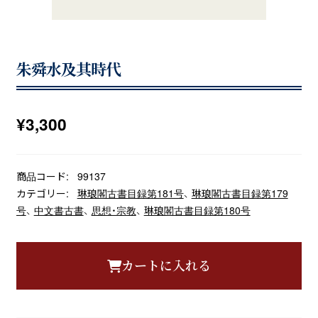
朱舜水及其時代
¥
3,300
商品コード:
99137
カテゴリー:
琳琅閣古書目録第181号
、
琳琅閣古書目録第179
号
、
中文書古書
、
思想・宗教
、
琳琅閣古書目録第180号
カートに入れる