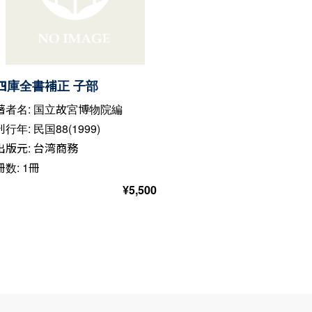
四庫全書補正 子部
著者名: 国立故宮博物院編
刊行年: 民国88(1999)
出版元: 台湾商務
冊数: 1冊
¥
5,500