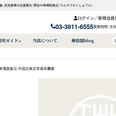
書、美術書等の古書販売・買取の琳琅閣書店（りんろうかくしょてん）
ログイン／新規会員
03-3811-6555
営業時間
9:
利用ガイド
当店について
琳琅閣blog
朱淑真集注 中国古典文学基本叢書