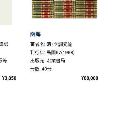
函海
善偉訳
著者名: 清・李調元編
刊行年: 民国57(1968)
版等
出版元: 宏業書局
冊数: 40冊
¥
3,850
¥
88,000