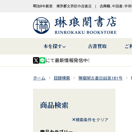
明治8年創業 東京都文京区の古書店 | 古典籍、中国書、学術
本を探す
古書買取
ご
にて最新情報発信中！
ホーム
目録検索
琳琅閣古書目録第181号
商品検索
検索条件をクリア
商品カテゴリー