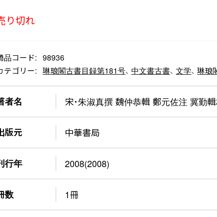
売り切れ
商品コード:
98936
カテゴリー:
琳琅閣古書目録第181号
、
中文書古書
、
文学
、
琳琅
著者名
宋・朱淑真撰 魏仲恭輯 鄭元佐注 冀勤輯
出版元
中華書局
刊行年
2008(2008)
冊数
1冊