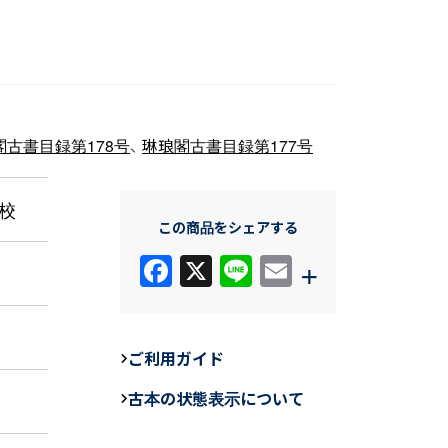
閣古書目録第178号
、
琳琅閣古書目録第177号
校
この商品をシェアする
F
X
Li
E
+
a
n
m
c
e
ail
e
ご利用ガイド
b
古本の状態表示について
o