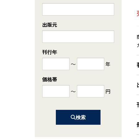
出版元
刊行年
～
年
価格帯
～
円
検索