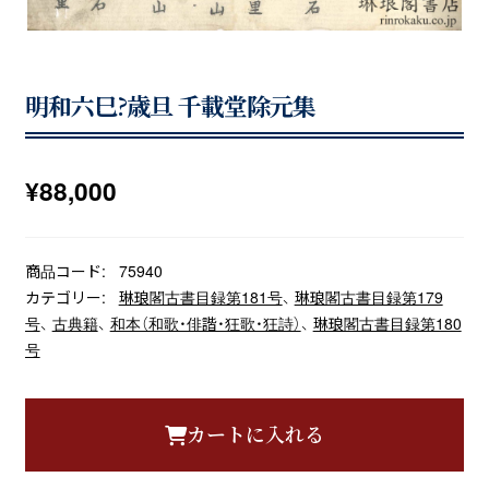
明和六巳?歳旦 千載堂除元集
¥
88,000
商品コード:
75940
カテゴリー:
琳琅閣古書目録第181号
、
琳琅閣古書目録第179
号
、
古典籍
、
和本（和歌・俳諧・狂歌・狂詩）
、
琳琅閣古書目録第180
号
カートに入れる