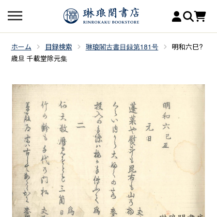
ホーム
目録検索
琳琅閣古書目録第181号
明和六巳?
歳旦 千載堂除元集