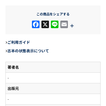
この商品をシェアする
F
X
Li
E
+
a
n
m
c
e
ail
ご利用ガイド
e
古本の状態表示について
b
o
著者名
o
k
-
出版元
-