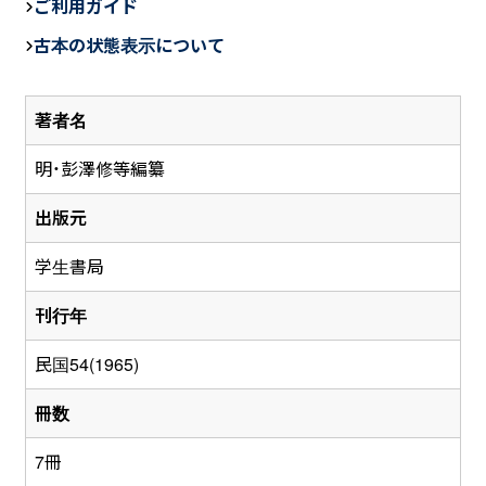
ご利用ガイド
e
古本の状態表示について
b
o
著者名
o
k
明・彭澤修等編纂
出版元
学生書局
刊行年
民国54(1965)
冊数
7冊