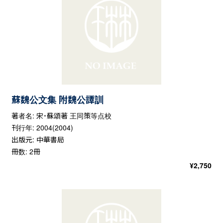
蘇魏公文集 附魏公譚訓
著者名: 宋・蘇頌著 王同策等点校
刊行年: 2004(2004)
出版元: 中華書局
冊数: 2冊
¥
2,750