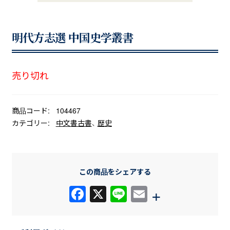
明代方志選 中国史学叢書
売り切れ
商品コード:
104467
カテゴリー:
中文書古書
、
歴史
この商品をシェアする
F
X
Li
E
+
a
n
m
c
e
ail