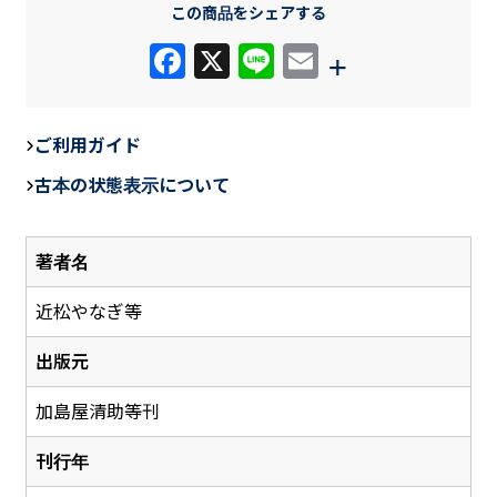
この商品をシェアする
F
X
Li
E
+
a
n
m
c
e
ail
ご利用ガイド
e
古本の状態表示について
b
o
著者名
o
k
近松やなぎ等
出版元
加島屋清助等刊
刊行年