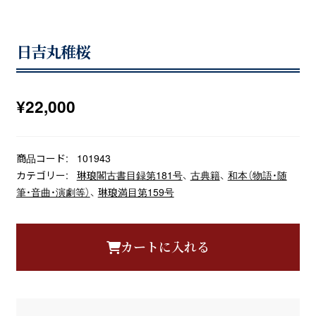
日吉丸稚桜
¥
22,000
商品コード:
101943
カテゴリー:
琳琅閣古書目録第181号
、
古典籍
、
和本（物語・随
筆・音曲・演劇等）
、
琳琅満目第159号
カートに入れる