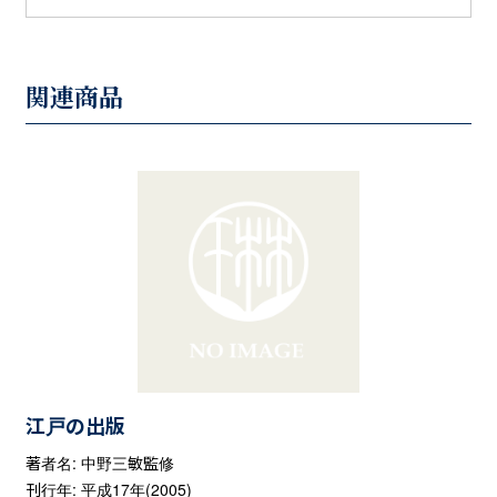
関連商品
江戸の出版
著者名: 中野三敏監修
刊行年: 平成17年(2005)