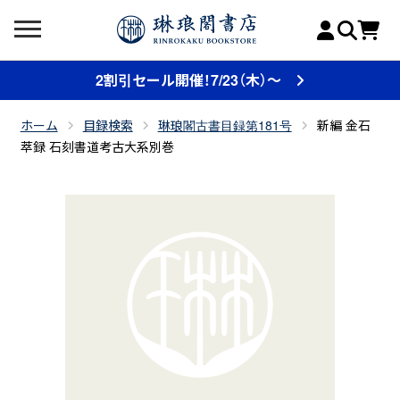
2割引セール開催！7/23（木）～
ホーム
目録検索
琳琅閣古書目録第181号
新編 金石
萃録 石刻書道考古大系別巻