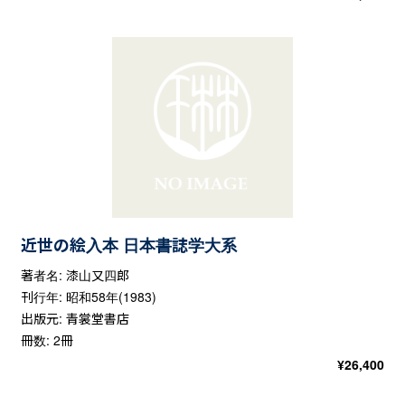
近世の絵入本 日本書誌学大系
著者名: 漆山又四郎
刊行年: 昭和58年(1983)
出版元: 青裳堂書店
冊数: 2冊
¥
26,400