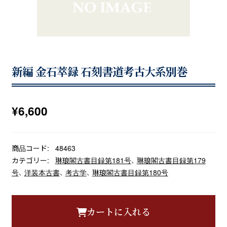
新編 金石萃録 石刻書道考古大系別巻
¥
6,600
商品コード:
48463
カテゴリー:
琳琅閣古書目録第181号
、
琳琅閣古書目録第179
号
、
洋装本古書
、
考古学
、
琳琅閣古書目録第180号
カートに入れる