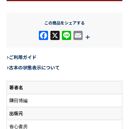
この商品をシェアする
F
X
Li
E
+
a
n
m
c
e
ail
ご利用ガイド
e
古本の状態表示について
b
o
著者名
o
k
鎌田博編
出版元
省心書房