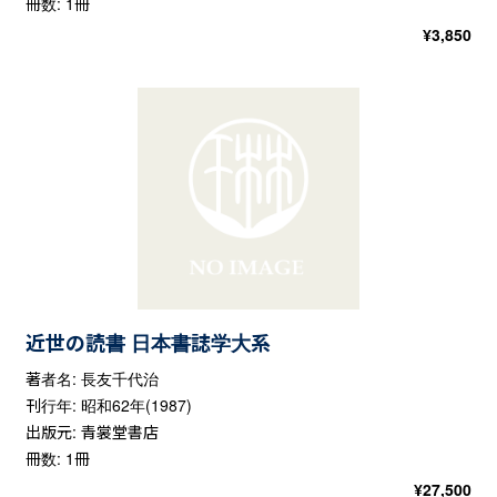
冊数: 1冊
¥
3,850
近世の読書 日本書誌学大系
著者名: 長友千代治
刊行年: 昭和62年(1987)
出版元: 青裳堂書店
冊数: 1冊
¥
27,500