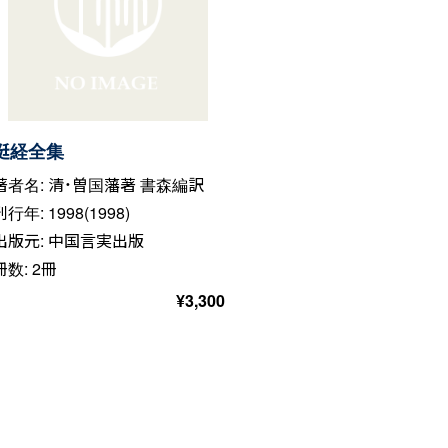
挺経全集
著者名: 清・曽国藩著 書森編訳
刊行年: 1998(1998)
出版元: 中国言実出版
冊数: 2冊
¥
3,300