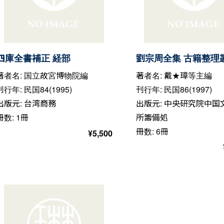
四庫全書補正 経部
劉宗周全集 古籍整理
著者名: 国立故宮博物院編
著者名: 戴★璋等主編
刊行年: 民国84(1995)
刊行年: 民国86(1997)
出版元: 台湾商務
出版元: 中央研究院中国
冊数: 1冊
所籌備処
冊数: 6冊
¥
5,500