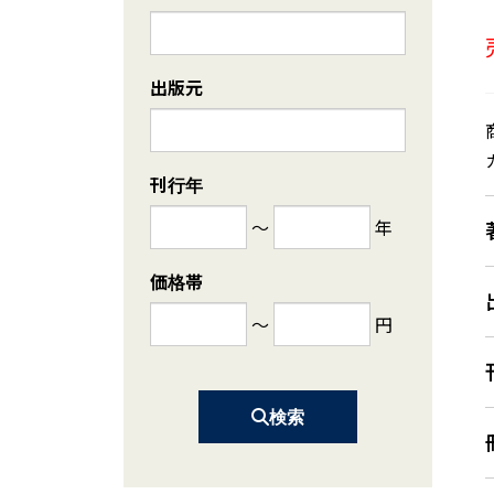
出版元
刊行年
～
年
価格帯
～
円
検索