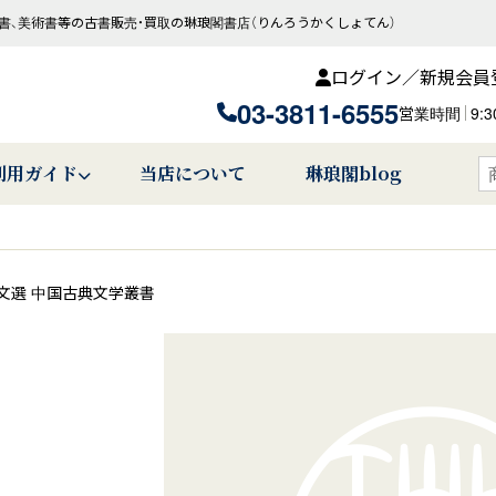
書、美術書等の古書販売・買取の琳琅閣書店（りんろうかくしょてん）
ログイン／新規会員
03-3811-6555
営業時間
9:
利用ガイド
当店について
琳琅閣blog
文選 中国古典文学叢書