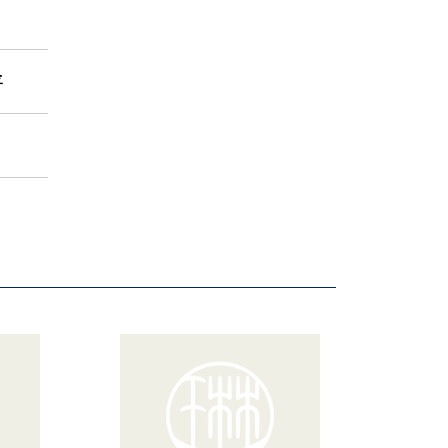
o
k
平