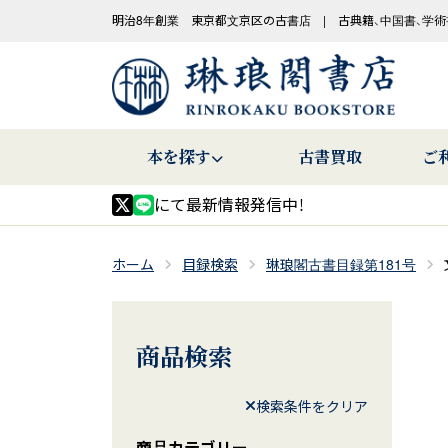
明治8年創業 東京都文京区の古書店 | 古典籍、中国書、学術
本を探す
古書買取
ご
にて最新情報発信中！
ホーム
目録検索
琳琅閣古書目録第181号
商品検索
検索条件をクリア
商品カテゴリー