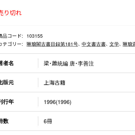
売り切れ
商品コード:
103155
カテゴリー:
琳琅閣古書目録第181号
、
中文書古書
、
文学
、
琳琅満
著者名
梁・蕭統編 唐・李善注
出版元
上海古籍
刊行年
1996(1996)
冊数
6冊