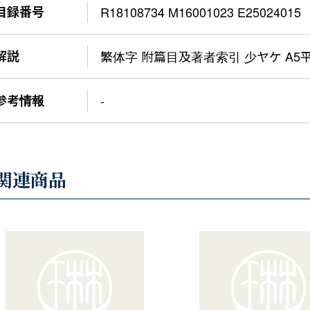
目録番号
R18108734 M16001023 E25024015
解説
繁体字 附篇目及著者索引 少ヤケ A5
参考情報
-
関連商品