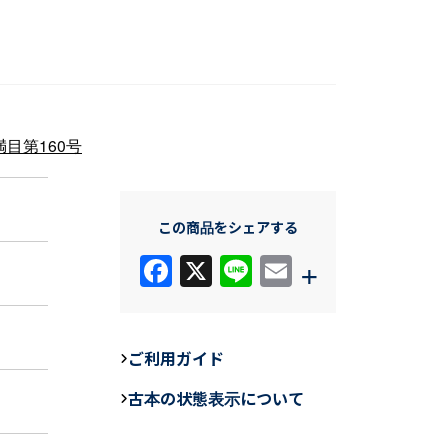
目第160号
この商品をシェアする
F
X
Li
E
+
a
n
m
c
e
ail
e
ご利用ガイド
b
古本の状態表示について
o