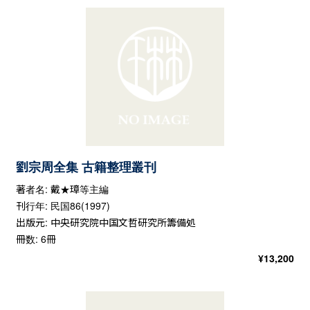
劉宗周全集 古籍整理叢刊
著者名: 戴★璋等主編
刊行年: 民国86(1997)
出版元: 中央研究院中国文哲研究所籌備処
冊数: 6冊
¥
13,200