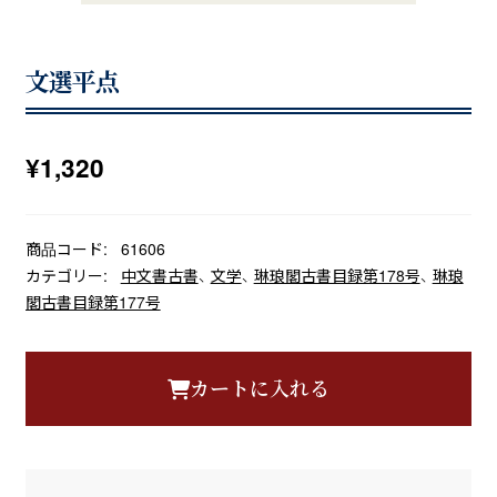
文選平点
¥
1,320
商品コード:
61606
カテゴリー:
中文書古書
、
文学
、
琳琅閣古書目録第178号
、
琳琅
閣古書目録第177号
カートに入れる