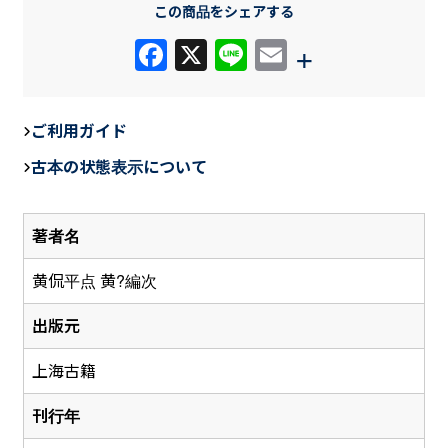
この商品をシェアする
F
X
Li
E
+
a
n
m
c
e
ail
ご利用ガイド
e
古本の状態表示について
b
o
著者名
o
k
黄侃平点 黄?編次
出版元
上海古籍
刊行年