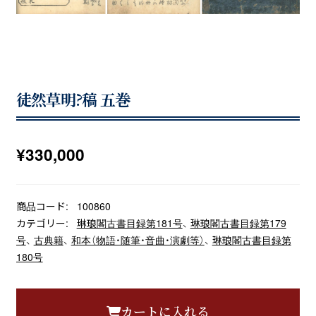
徒然草明?稿 五巻
¥
330,000
商品コード:
100860
カテゴリー:
琳琅閣古書目録第181号
、
琳琅閣古書目録第179
号
、
古典籍
、
和本（物語・随筆・音曲・演劇等）
、
琳琅閣古書目録第
180号
カートに入れる