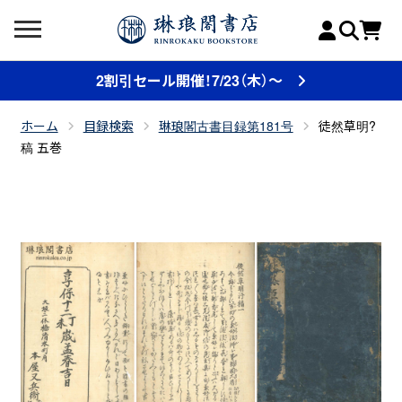
2割引セール開催！7/23（木）～
ホーム
目録検索
琳琅閣古書目録第181号
徒然草明?
稿 五巻