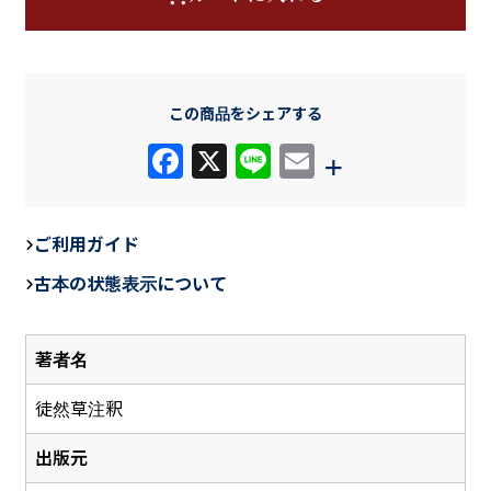
この商品をシェアする
F
X
Li
E
+
a
n
m
c
e
ail
ご利用ガイド
e
古本の状態表示について
b
o
著者名
o
k
徒然草注釈
出版元