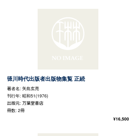
徳川時代出版者出版物集覧 正続
著者名: 矢島玄亮
刊行年: 昭和51(1976)
出版元: 万葉堂書店
冊数: 2冊
¥
16,500