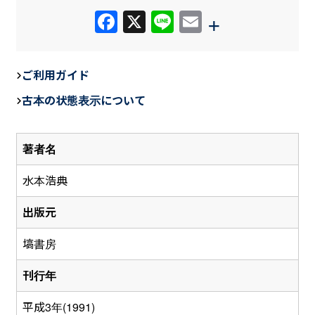
F
X
Li
E
+
a
n
m
c
e
ail
ご利用ガイド
e
古本の状態表示について
b
o
著者名
o
k
水本浩典
出版元
塙書房
刊行年
平成3年(1991)