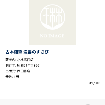
古本随筆 漁書のすさび
著者名: 小林高四郎
刊行年: 昭和61年(1986)
出版元: 西田書店
冊数: 1冊
¥
1,100