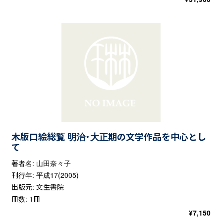
木版口絵総覧 明治・大正期の文学作品を中心とし
て
著者名: 山田奈々子
刊行年: 平成17(2005)
出版元: 文生書院
冊数: 1冊
¥
7,150